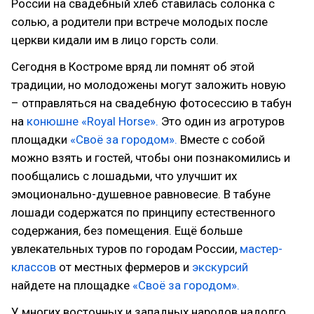
России на свадебный хлеб ставилась солонка с
солью, а родители при встрече молодых после
церкви кидали им в лицо горсть соли.
Сегодня в Костроме вряд ли помнят об этой
традиции, но молодожены могут заложить новую
– отправляться на свадебную фотосессию в табун
на
конюшне «Royal Horse».
Это один из агротуров
площадки
«Своё за городом».
Вместе с собой
можно взять и гостей, чтобы они познакомились и
пообщались с лошадьми, что улучшит их
эмоционально-душевное равновесие. В табуне
лошади содержатся по принципу естественного
содержания, без помещения. Ещё больше
увлекательных туров по городам России,
мастер-
классов
от местных фермеров и
экскурсий
найдете на площадке
«Своё за городом».
У многих восточных и западных народов надолго