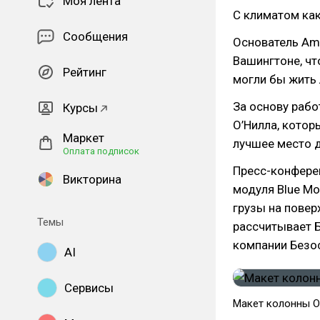
Моя лента
С климатом как
Сообщения
Основатель A
Вашингтоне, чт
Рейтинг
могли бы жить 
За основу рабо
Курсы
О’Нилла, котор
Маркет
лучшее место д
Оплата подписок
Пресс-конфере
Викторина
модуля Blue Mo
грузы на повер
Темы
рассчитывает Б
компании Безоса
AI
Сервисы
Макет колонны О’