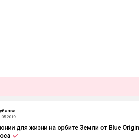
убнова
2.05.2019
онии для жизни на орбите Земли от Blue Origi
зоса