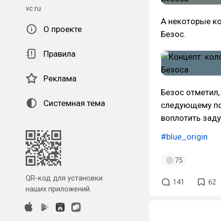
vc.ru
А некоторые ко
О проекте
Безос.
Правила
Реклама
Безос отметил,
Системная тема
следующему по
воплотить заду
#blue_origin
75
QR-код для установки
141
62
наших приложений.