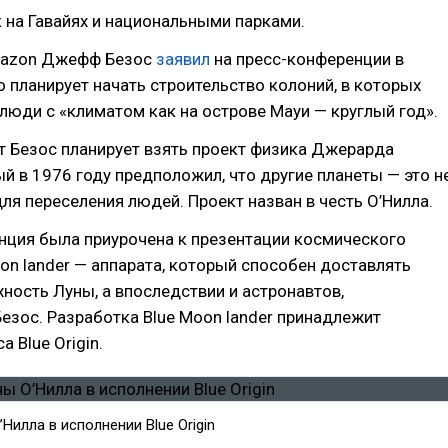
 на Гавайях и национальными парками.
mazon Джефф Безос
заявил
на пресс-конференции в
о планирует начать строительство колоний, в которых
люди с «климатом как на острове Мауи — круглый год».
т Безос планирует взять проект физика Джерарда
ый в 1976 году предположил, что другие планеты — это н
ля переселения людей. Проект назван в честь О’Нилла.
нция была приурочена к презентации космического
on lander — аппарата, который способен доставлять
хность Луны, а впоследствии и астронавтов,
езос. Разработка Blue Moon lander принадлежит
 Blue Origin.
Нилла в исполнении Blue Origin