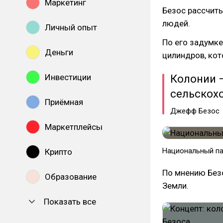
Маркетинг
Безос рассчиты
людей.
Личный опыт
По его задумк
Деньги
цилиндров, ко
Инвестиции
Колонии —
сельскох
Приёмная
Джефф Безос
Маркетплейсы
Национальный па
Крипто
По мнению Безо
Образование
Земли.
Показать все