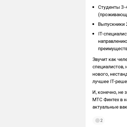
Студенты 3-4
(проживающи
Выпускники 
IT-специалис
направлению
преимуществ
Звучит как чел
специалистов, 
нового, нестан
лучшее IT-реше
И, конечно, не
МТС Финтех в н
актуальные ва
2