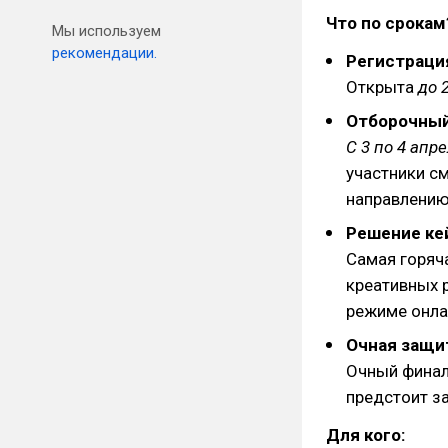
Что по срокам
Мы используем
рекомендации.
Регистраци
Открыта
до 
Отборочный
С 3 по 4 апр
участники с
направлению
Решение ке
Самая горяча
креативных 
режиме онла
Очная защи
Очный финал
предстоит з
Для кого: