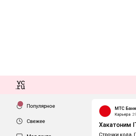
Популярное
МТС Бан
Карьера
2
Свежее
Хакатоним I
Строчки кода, 