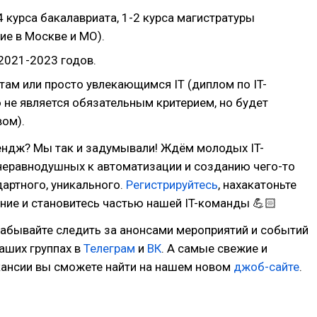
 курса бакалавриата, 1-2 курса магистратуры
е в Москве и МО).
2021-2023 годов.
там или просто увлекающимся IT (диплом по IT-
 не является обязательным критерием, но будет
ом).
ендж? Мы так и задумывали! Ждём молодых IT-
неравнодушных к автоматизации и созданию чего-то
дартного, уникального.
Регистрируйтесь
, нахакатоньте
ние и становитесь частью нашей IT-команды 💪🏻
 забывайте следить за анонсами мероприятий и событий
аших группах в
Телеграм
и
ВК
. А самые свежие и
кансии вы сможете найти на нашем новом
джоб-сайте
.