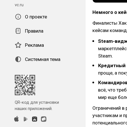
vc.ru
Немного о кей
О проекте
Финалисты Хак
кейсам команды
Правила
Steam-вид
Реклама
маркетплейса
Steam.
Системная тема
Кредитный
проще, а пок
Командиро
всё, что тре
мир еще бол
QR-код для установки
Ограничений в 
наших приложений.
участникам и п
потенциального