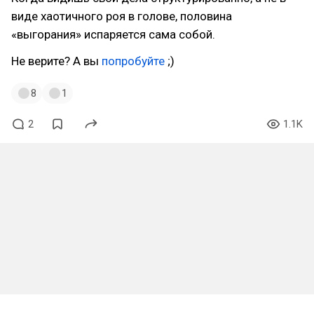
виде хаотичного роя в голове, половина
«выгорания» испаряется сама собой.
Не верите? А вы
попробуйте
;)
8
1
2
1.1K