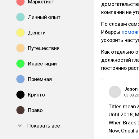
Маркетинг
домогательства
компании не ут
Личный опыт
По словам само
Ибарры
помож
Деньги
ускорить насту
Путешествия
Как отдельно 
должностей гла
Инвестиции
постоянно раст
Приёмная
Jason 
Крипто
03.08.2
Titles mean a
Право
Until 2018, 
When Brack t
Показать все
Now, Oneal a