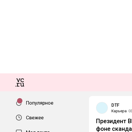
Популярное
DTF
Карьера
0
Свежее
Президент B
фоне сканда