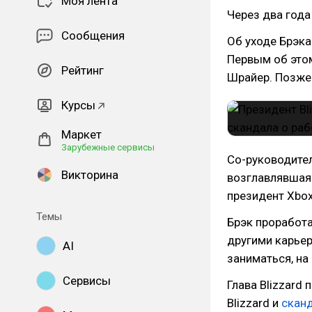
Моя лента
Через два года
Сообщения
Об уходе Брэка 
Первым об эт
Рейтинг
Шрайер. Позже
Курсы
Маркет
Зарубежные сервисы
Со-руководител
Викторина
возглавлявшая 
президент Xbox
Темы
Брэк проработа
другими карье
AI
заниматься, на
Сервисы
Глава Blizzard 
Blizzard и
скан