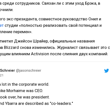
 среди сотрудников. Связан ли с этим уход Брэка, в
очнили.
го экс-президента, совместное руководство Онил и
ет
студии «полностью реализовать свой потенциал и
пление перемен».
отметил Джейсон Шрайер, официальные названия
в Blizzard снова изменились. Журналист связывает это с
ущим влиянием Activision после слияния двух компаний.
Schreier
@jasonschreier
021
 lot in the corporate world.
Mike Morhaime was CEO.
ook over, he was president.
nd Ybarra are described as "co-leaders."