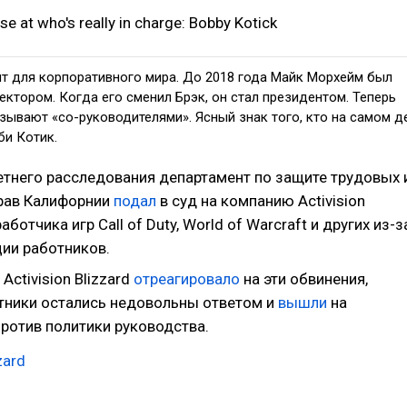
se at who's really in charge: Bobby Kotick
ит для корпоративного мира. До 2018 года Майк Морхейм был
ктором. Когда его сменил Брэк, он стал президентом. Теперь
зывают «со-руководителями». Ясный знак того, кто на самом д
би Котик.
етнего расследования департамент по защите трудовых 
рав Калифорнии
подал
в суд на компанию Activision
работчика игр Call of Duty, World of Warcraft и других из-з
ии работников.
Activision Blizzard
отреагировало
на эти обвинения,
тники остались недовольны ответом и
вышли
на
против политики руководства.
zard