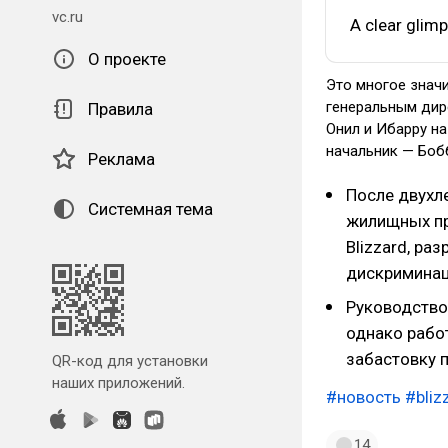
vc.ru
A clear glimp
О проекте
Это многое знач
генеральным дире
Правила
Онил и Ибарру на
начальник — Боб
Реклама
После двухл
Системная тема
жилищных п
Blizzard, раз
дискриминац
Руководство 
однако рабо
забастовку 
QR-код для установки
наших приложений.
#новость
#bliz
14