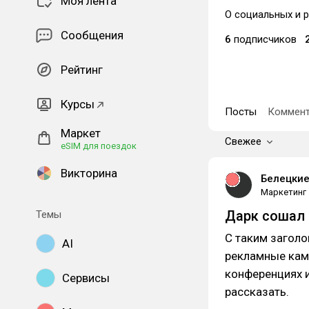
Моя лента
О социальных и 
Сообщения
6
подписчиков
Рейтинг
Курсы
Посты
Коммент
Маркет
Свежее
eSIM для поездок
Викторина
Белецки
Маркетинг
Дарк сошал 
Темы
С таким заголо
AI
рекламные камп
конференциях и
Сервисы
рассказать.