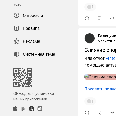
vc.ru
1
О проекте
Правила
Белецки
Реклама
Маркетинг
Слияние спо
Системная тема
Или отчет
Pinte
помощью актуал
Показать полн
QR-код для установки
наших приложений.
1