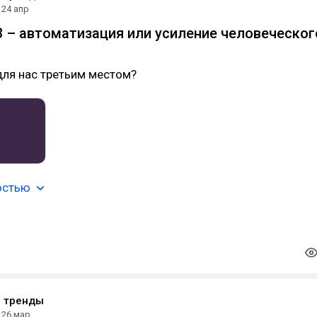
24 апр
 – автоматизация или усиление человеческог
для нас третьим местом?
остью
е тренды
26 мар