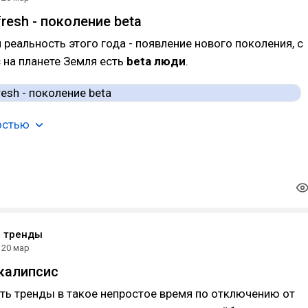
resh - поколение beta
 реальность этого года - появление нового поколения, с
с на планете Земля есть
beta люди
.
остью
е тренды
20 мар
калипсис
ть тренды в такое непростое время по отключению от