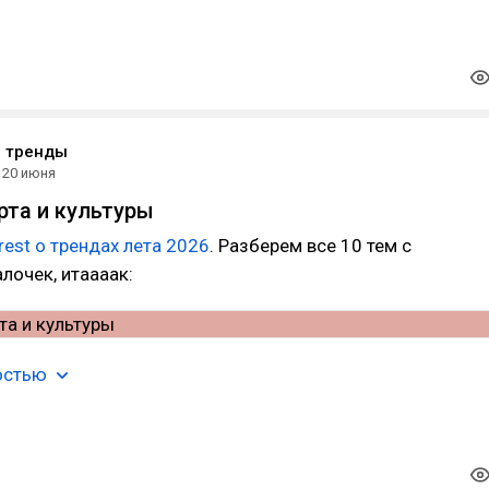
е тренды
20 июня
рта и культуры
rest о трендах лета 2026
. Разберем все 10 тем с
очек, итаааак:
остью