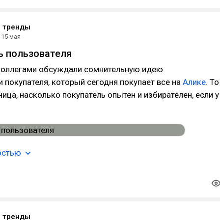
е тренды
15 мая
ь пользователя
коллегами обсуждали сомнительную идею
 покупателя, который сегодня покупает все на
Алике
. То
ница, насколько покупатель опытен и избирателен, если у
остью
е тренды