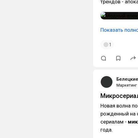
трендов - апок
Показать полн
1
Белецки
Маркетинг
Микросериа
Новая волна п
рожденный на с
сериалам -
мик
года.