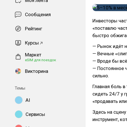
Моя лента
Сообщения
Инвесторы част
«поставлю част
Рейтинг
быстро обжига
Курсы
— Рынок идёт не
— Вечные «сли
Маркет
eSIM для поездок
— Вроде бы всё 
— Постоянное ч
Викторина
сильно.
Главная боль в
Темы
сидеть 24/7 у 
AI
«продавать или 
Здесь на сцену
Сервисы
инструмент, ко