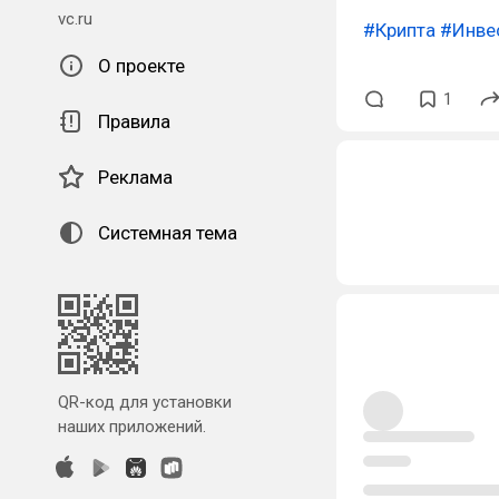
vc.ru
#Крипта
#Инве
О проекте
1
Правила
Реклама
Системная тема
QR-код для установки
наших приложений.