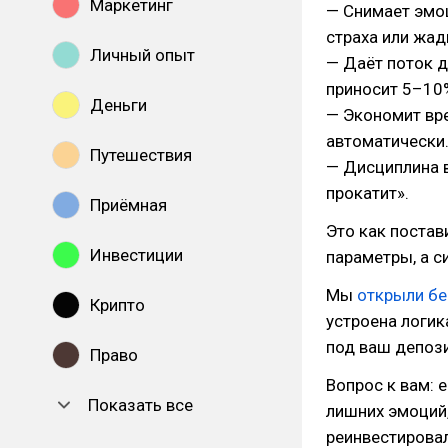
Маркетинг
— Снимает эмоц
страха или жад
Личный опыт
— Даёт поток д
приносит 5–10%
Деньги
— Экономит вре
автоматически
Путешествия
— Дисциплина в
прокатит».
Приёмная
Это как постав
Инвестиции
параметры, а с
Мы
открыли бе
Крипто
устроена логик
под ваш депози
Право
Вопрос к вам: 
Показать все
лишних эмоций,
реинвестировал