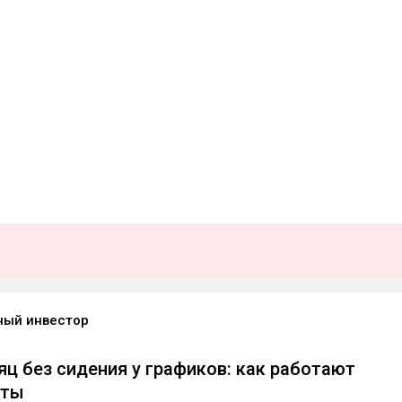
ый инвестор
яц без сидения у графиков: как работают
оты