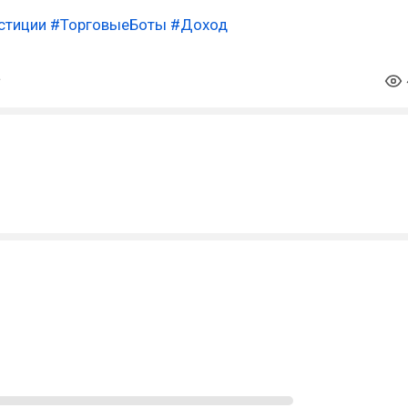
стиции
#ТорговыеБоты
#Доход