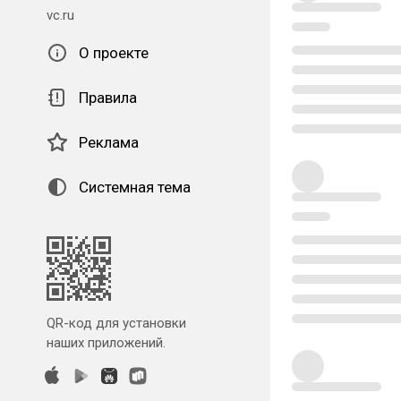
vc.ru
О проекте
Правила
Реклама
Системная тема
QR-код для установки
наших приложений.