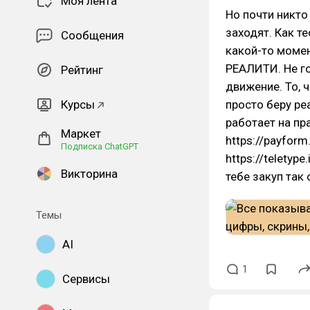
Моя лента
Но почти никто
заходят. Как т
Сообщения
какой-то момент
РЕАЛИТИ. Не го
Рейтинг
движение. То, ч
Курсы
просто беру ре
работает на пра
Маркет
https://payform
Подписка ChatGPT
https://teletyp
Викторина
тебе закуп так
Темы
AI
1
Сервисы