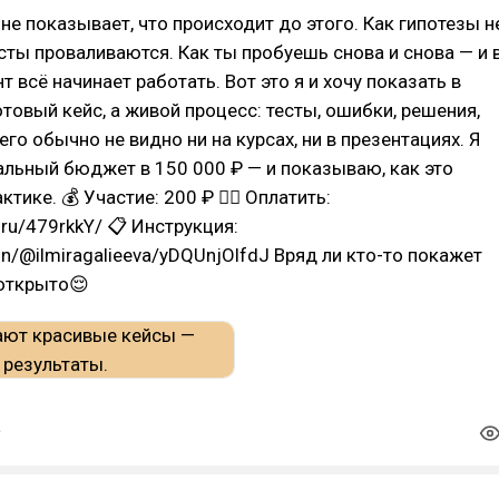
 не показывает, что происходит до этого. Как гипотезы н
есты проваливаются. Как ты пробуешь снова и снова — и 
 всё начинает работать. Вот это я и хочу показать в
товый кейс, а живой процесс: тесты, ошибки, решения,
его обычно не видно ни на курсах, ни в презентациях. Я
альный бюджет в 150 000 ₽ — и показываю, как это
ктике. 💰 Участие: 200 ₽ 👉🏼 Оплатить:
.ru/479rkkY/ 📋 Инструкция:
e.in/@ilmiragalieeva/yDQUnjOlfdJ Вряд ли кто-то покажет
 открыто😌