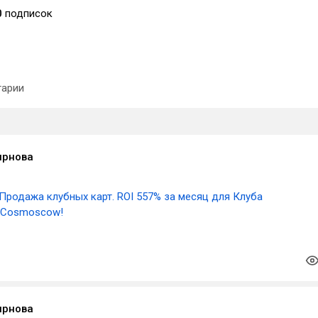
0
подписок
арии
ирнова
Продажа клубных карт. ROI 557% за месяц для Клуба
 Cosmoscow!
ирнова