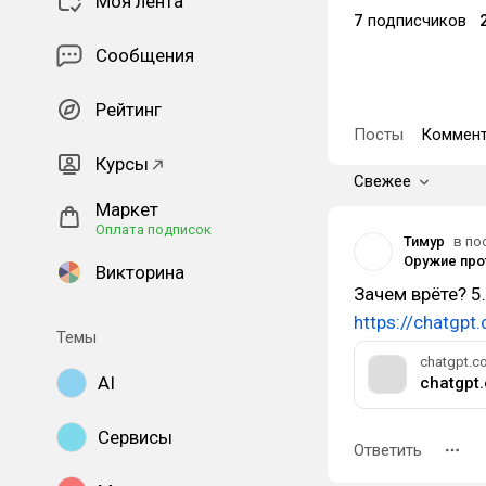
Моя лента
7
подписчиков
Сообщения
Рейтинг
Посты
Коммент
Курсы
Свежее
Маркет
Оплата подписок
Тимур
в по
Оружие про
Викторина
Зачем врёте? 5.
https://chatgp
Темы
chatgpt.c
AI
chatgpt
Сервисы
Ответить