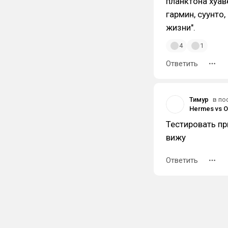
планктона хуав
гармин, суунто
жизни".
4
1
Ответить
Тимур
в по
Hermes vs 
Тестировать пр
вижу
Ответить