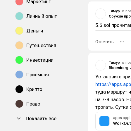
Маркетинг
Тимур
в по
Личный опыт
Оружие про
5.6 sol прочита
Деньги
Ответить
Путешествия
Инвестиции
Тимур
в по
Приёмная
Установите пр
https://apps.a
Крипто
туда маршрут и
на 7-8 часов. 
Право
трогать. Сутки
Показать все
apps.app
WorkOut