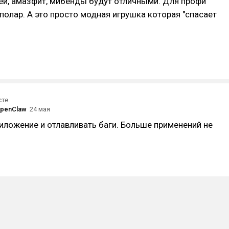
ей, амазфит, мибенды будут отличными. Для профи
, полар. А это просто модная игрушка которая "спасает
сте
OpenClaw
24 мая
иложение и отлавливать баги. Больше применений не