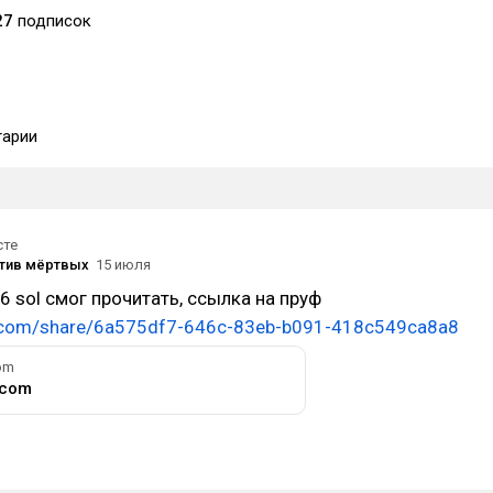
27
подписок
арии
сте
тив мёртвых
15 июля
6 sol смог прочитать, ссылка на пруф
t.com/share/6a575df7-646c-83eb-b091-418c549ca8a8
om
.com