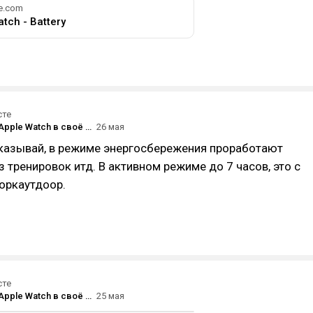
e.com
tch - Battery
сте
Bloomberg: Apple Watch в своё время изменили рынок носимых устройств, но теперь «проигрывают» браслетам Whoop и Fitbit Air
26 мая
сказывай, в режиме энергосбережения проработают
з тренировок итд. В активном режиме до 7 часов, это с
оркаутдоор.
сте
Bloomberg: Apple Watch в своё время изменили рынок носимых устройств, но теперь «проигрывают» браслетам Whoop и Fitbit Air
25 мая