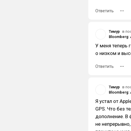
Ответить
Тимур
в по
У меня теперь 
о низком и выс
Ответить
Тимур
в по
Я устал от Appl
GPS. Что без т
дополнение. В 
не непрерывно,