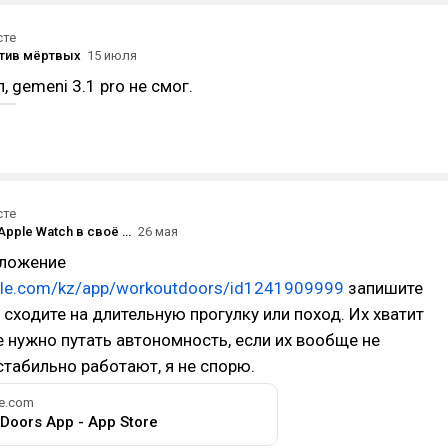
сте
тив мёртвых
15 июля
л, gemeni 3.1 pro не смог.
сте
Bloomberg: Apple Watch в своё время изменили рынок носимых устройств, но теперь «проигрывают» браслетам Whoop и Fitbit Air
26 мая
иложение
pple.com/kz/app/workoutdoors/id1241909999
запишите
 сходите на длительную прогулку или поход. Их хватит
Не нужно путать автономность, если их вообще не
 стабильно работают, я не спорю.
le.com
Doors App - App Store