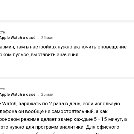
сте
Bloomberg: Apple Watch в своё время изменили рынок носимых устройств, но теперь «проигрывают» браслетам Whoop и Fitbit Air
25 мая
гармин, там в настройках нужно включить оповещение
оком пульсе, выставить значения
сте
Bloomberg: Apple Watch в своё время изменили рынок носимых устройств, но теперь «проигрывают» браслетам Whoop и Fitbit Air
25 мая
e Watch, заряжать по 2 раза в день, если использую
елефона он вообще не самостоятельный, а как
фоновом режиме делает замер каждые 5 - 15 минут, а
 это нужно для программ аналитики. Для офисного