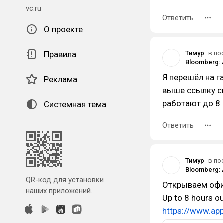
vc.ru
Ответить
О проекте
Правила
Тимур
в по
Я перешёл на га
Реклама
выше ссылку ск
работают до 8 
Системная тема
Ответить
Тимур
в по
QR-код для установки
Открываем офиц
наших приложений.
Up to 8 hours o
https://www.ap