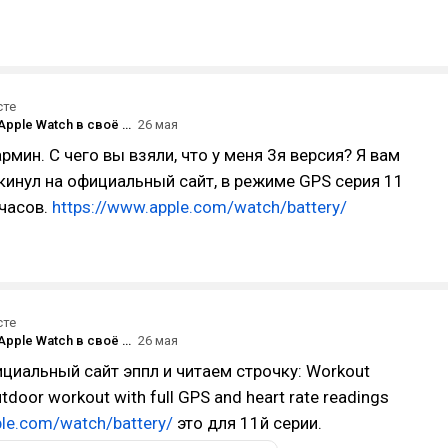
сте
Bloomberg: Apple Watch в своё время изменили рынок носимых устройств, но теперь «проигрывают» браслетам Whoop и Fitbit Air
26 мая
рмин. С чего вы взяли, что у меня 3я версия? Я вам
инул на официальный сайт, в режиме GPS серия 11
часов.
https://www.apple.com/watch/battery/
сте
Bloomberg: Apple Watch в своё время изменили рынок носимых устройств, но теперь «проигрывают» браслетам Whoop и Fitbit Air
26 мая
иальный сайт эппл и читаем строчку: Workout
utdoor workout with full GPS and heart rate readings
ple.com/watch/battery/
это для 11й серии.