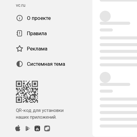
vc.ru
О проекте
Правила
Реклама
Системная тема
QR-код для установки
наших приложений.