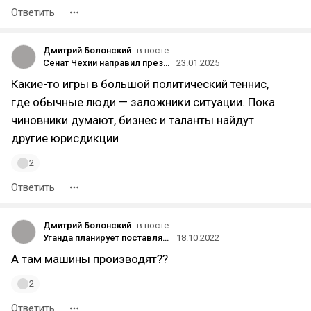
Ответить
Дмитрий Болонский
в посте
Сенат Чехии направил президенту законопроект о запрете на двойное гражданство для россиян — им придётся отказываться от российского ради чешского
23.01.2025
Какие-то игры в большой политический теннис,
где обычные люди — заложники ситуации. Пока
чиновники думают, бизнес и таланты найдут
другие юрисдикции
2
Ответить
Дмитрий Болонский
в посте
Уганда планирует поставлять в Россию электромобили
18.10.2022
А там машины производят??
2
Ответить