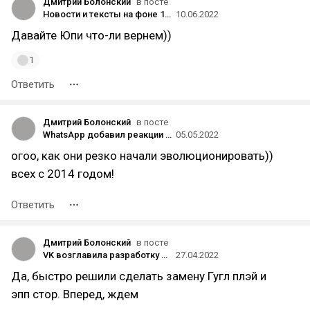
Дмитрий Болонский
в посте
Новости и тексты на фоне 107 дня «спецоперации»: «Аэрофлот» заменил Coca-Cola на Pepsi в бизнес-классе, «Точку» продали
10.06.2022
Давайте Юпи что-ли вернем))
1
Ответить
Дмитрий Болонский
в посте
WhatsApp добавил реакции на сообщения
05.05.2022
огоо, как они резко начали эволюционировать))
всех с 2014 годом!
Ответить
Дмитрий Болонский
в посте
VK возглавила разработку российского магазина приложений — его планируют выпустить в мае
27.04.2022
Да, быстро решили сделать замену Гугл плэй и
эпп стор. Вперед, ждем