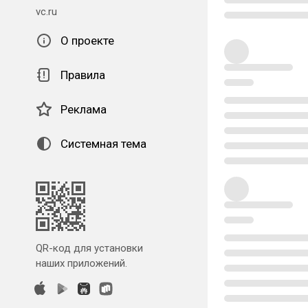
vc.ru
О проекте
Правила
Реклама
Системная тема
QR-код для установки
наших приложений.