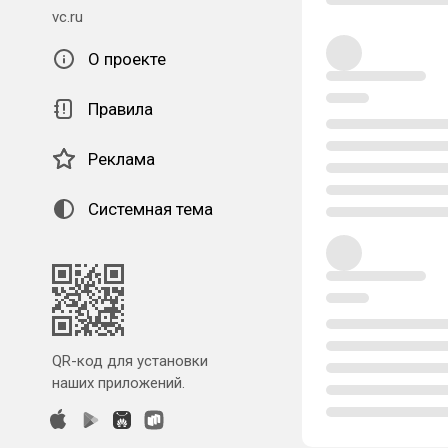
vc.ru
О проекте
Правила
Реклама
Системная тема
QR-код для установки
наших приложений.