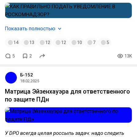
Показать полностью
14
13
12
12
10
7
5
5
2
13K
Б-152
18.02.2025
Матрица Эйзенхауэра для ответственного
по защите ПДн
У DPO всегда целая россыпь задач: надо следить