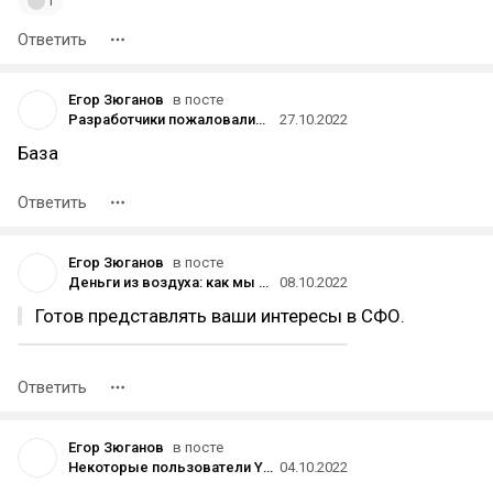
1
Ответить
Егор Зюганов
в посте
Разработчики пожаловались на рекламу азартных игр в App Store — она есть даже возле сервисов для борьбы с зависимостью
27.10.2022
База
Ответить
Егор Зюганов
в посте
Деньги из воздуха: как мы строили бизнес на растениях, которые очищают воздух в доме и офисах
08.10.2022
Готов представлять ваши интересы в СФО.
Ответить
Егор Зюганов
в посте
Некоторые пользователи YouTube пожаловались в соцсетях, что не могут смотреть видео в 4K без платной подписки
04.10.2022