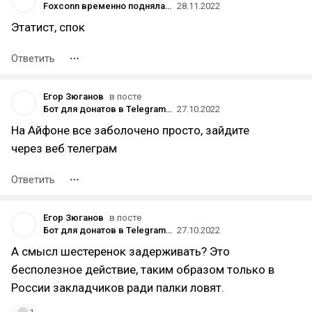
Foxconn временно подняла зарплаты сборщикам iPhone на $1800 после увольнения 20 тысяч рабочих на фоне протестов
28.11.2022
Этатист, спок
Ответить
Егор Зюганов
в посте
Бот для донатов в Telegram разрешил публиковать фото с платным доступом
27.10.2022
На Айфоне все заболочено просто, зайдите
через веб телеграм
Ответить
Егор Зюганов
в посте
Бот для донатов в Telegram разрешил публиковать фото с платным доступом
27.10.2022
А смысл шестеренок задерживать? Это
бесполезное действие, таким образом только в
России закладчиков ради палки ловят.