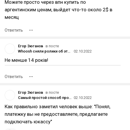
Можете просто через впн купить по
аргентинским ценам, выйдет что-то около 2$ в
месяц
Ответить
Егор Зюганов
в посте
Whoosh сняли ролики об этичном вождении с дореволюционными персонажами
02.10.2022
Не менше 14 рокiв!
Ответить
Егор Зюганов
в посте
Самый простой способ продать любую информацию
02.10.2022
Как правильно заметил человек выше: "Понял,
платежку вы не предоставляете, предлагаете
подключать юкассу"