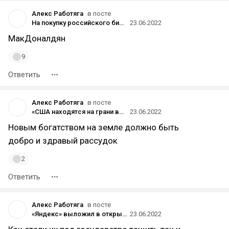
Алекс Работяга
в посте
На покупку российского бизнеса McDonald's претендовали ресторатор Аркадий Новиков и сын экс-президента Армении — Forbes
23.06.2022
МакДоналдян
9
Ответить
Алекс Работяга
в посте
«США находятся на грани войны с Китаем и Россией»
23.06.2022
Новым богатством на земле должно быть
добро и здравый рассудок
2
Ответить
Алекс Работяга
в посте
«Яндекс» выложил в открытый доступ нейросеть YaLM 100B для генерации текстов на русском и английском
23.06.2022