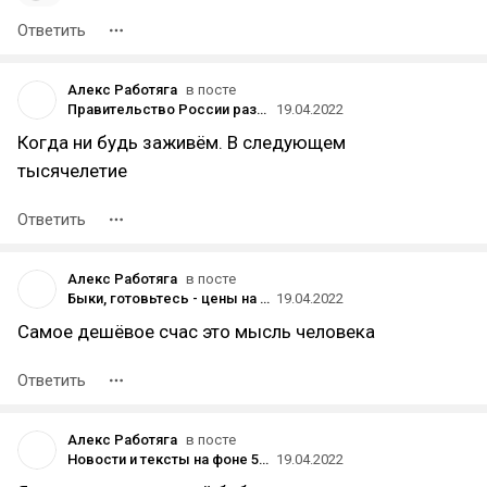
Ответить
Алекс Работяга
в посте
Правительство России разрешит выпуск автомобилей всех экологических классов — «Ъ»
19.04.2022
Когда ни будь заживём. В следующем
тысячелетие
Ответить
Алекс Работяга
в посте
Быки, готовьтесь - цены на серебро могут вырасти почти в 5 раз!
19.04.2022
Самое дешёвое счас это мысль человека
Ответить
Алекс Работяга
в посте
Новости и тексты на фоне 55 дня «спецоперации»: «Русагро» интересуется покупкой Valio в России, McKinsey — всё
19.04.2022