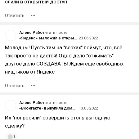
слили в открытый доступ
Ответить
Алекс Работяга
в посте
«Яндекс» выложил в открытый доступ нейросеть YaLM 100B для генерации текстов на русском и английском
23.06.2022
Молодцы! Пусть там на "верхах" поймут, что, всё
так просто не даётся! Одно дело "отжимать"
другое дело СОЗДАВАТЬ! Ждём ещё свободных
нищтяков от Яндекс
Ответить
Алекс Работяга
в посте
«ВКонтакте» выкупила домен vk.ru
13.05.2022
Их "попросили" совершить столь выгодную
сделку?
1