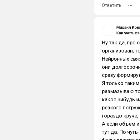
Ответить
Михаил Кр
Ну так да, про
организован, т
Нейронных свя
они долгосрочн
сразу формируе
Я только таким
размазываю тол
какое нибудь и
резкого погруж
гораздо круче,
А если объём и
тут да. По чут