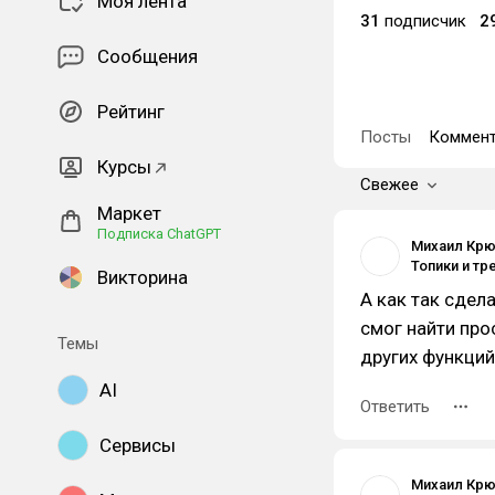
Моя лента
31
подписчик
2
Сообщения
Рейтинг
Посты
Коммент
Курсы
Свежее
Маркет
Подписка ChatGPT
Михаил Кр
Топики и т
Викторина
А как так сдел
смог найти прос
Темы
других функций
AI
Ответить
Сервисы
Михаил Кр