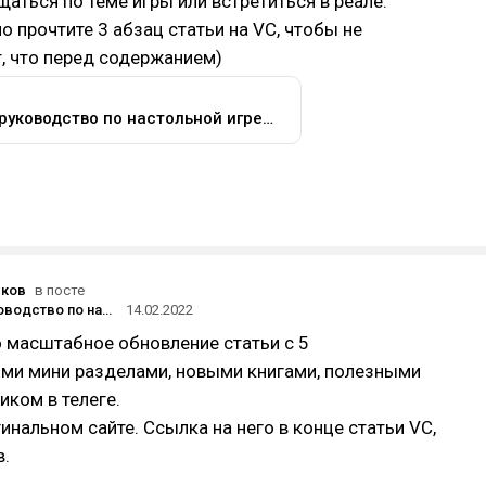
щаться по теме игры или встретиться в реале.
но прочтите 3 абзац статьи на VC, чтобы не
т, что перед содержанием)
Полное руководство по настольной игре Го (Weiqi, Baduk, Igo) — Личный опыт на vc.ru
юков
в посте
Полное руководство по настольной игре Го (Weiqi, Baduk, Igo)
14.02.2022
 масштабное обновление статьи с 5
ми мини разделами, новыми книгами, полезными
иком в телеге.
гинальном сайте. Ссылка на него в конце статьи VC,
в.