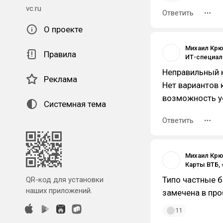
vc.ru
Ответить
О проекте
Михаил Кр
Правила
Неправильный к
Реклама
Нет вариантов к
возможность уе
Системная тема
Ответить
Михаил Кр
Типо частные б
QR-код для установки
наших приложений.
замечена в про
11