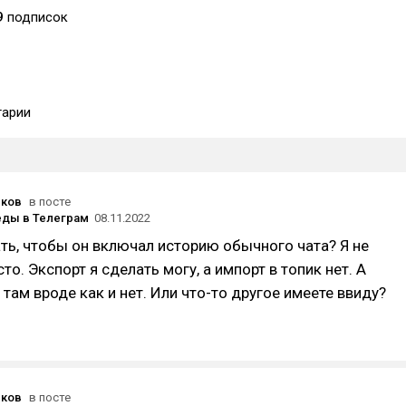
9
подписок
арии
юков
в посте
реды в Телеграм
08.11.2022
ать, чтобы он включал историю обычного чата? Я не
то. Экспорт я сделать могу, а импорт в топик нет. А
 там вроде как и нет. Или что-то другое имеете ввиду?
юков
в посте