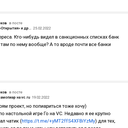
юков
в посте
Карты ВТБ, «Открытия» и других банков под «блокирующими» санкциями отключат от Apple Pay и Google Pay, объяснил ЦБ
25.02.2022
ереса. Кто-нибудь видел в санкционных списках банк
там по нему вообще? А то вроде почти все банки
юков
в посте
амопиар на vc.ru
19.02.2022
прям проект, но попиариться тоже хочу)
по настольной игре Го на VC. Недавно я ее крупно
ал чатик (
https://t.me/+yMT2ffS4XFBiYzMy
) для тех,