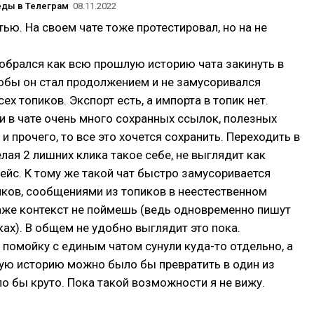
реды в Телеграм
08.11.2022
тью. На своем чате тоже протестировал, но на не
обрался как всю прошлую историю чата закинуть в
обы он стал продолжением и не замусоривался
ех топиков. Экспорт есть, а импорта в топик нет.
и в чате очень много сохранных ссылок, полезных
 и прочего, то все это хочется сохранить. Переходить в
елая 2 лишних клика такое себе, не выглядит как
йс. К тому же такой чат быстро замусоривается
ков, сообщениями из топиков в неестественном
аже контекст не поймешь (ведь одновременно пишут
ках). В общем не удобно выглядит это пока.
у помойку с единым чатом сунули куда-то отдельно, а
ю историю можно было бы превратить в один из
ло бы круто. Пока такой возможности я не вижу.