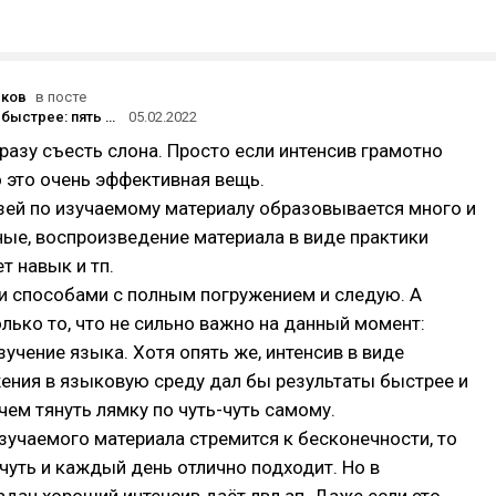
юков
в посте
Как учиться быстрее: пять научно-доказанных техник и советов
05.02.2022
 сразу съесть слона. Просто если интенсив грамотно
о это очень эффективная вещь.
зей по изучаемому материалу образовывается много и
ые, воспроизведение материала в виде практики
т навык и тп.
и способами с полным погружением и следую. А
ько то, что не сильно важно на данный момент:
зучение языка. Хотя опять же, интенсив в виде
ения в языковую среду дал бы результаты быстрее и
 чем тянуть лямку по чуть-чуть самому.
зучаемого материала стремится к бесконечности, то
ь-чуть и каждый день отлично подходит. Но в