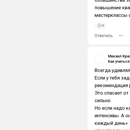
большинстве за
повышение ква
мастерклассы о
6
Ответить
Михаил Кр
Всегда удивлял
Если у тебя за
рекомендация р
Это спасает от
сильно.
Но если надо к
интенсивы. А о
каждый день». 