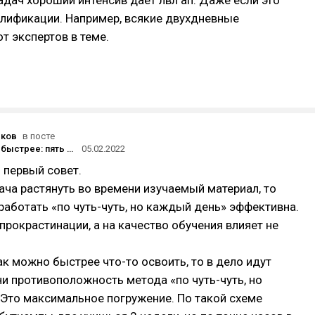
дач хороший интенсив даёт лвл ап. Даже если это
лификации. Например, всякие двухдневные
т экспертов в теме.
юков
в посте
Как учиться быстрее: пять научно-доказанных техник и советов
05.02.2022
 первый совет.
дача растянуть во времени изучаемый материал, то
аботать «по чуть-чуть, но каждый день» эффективна.
 прокрастинации, а на качество обучения влияет не
ак можно быстрее что-то освоить, то в дело идут
ни противоположность метода «по чуть-чуть, но
Это максимальное погружение. По такой схеме