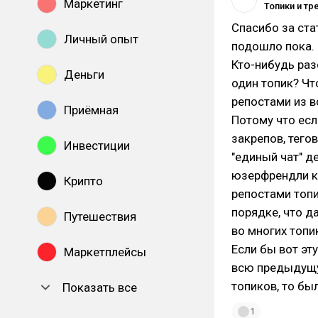
Маркетинг
Топики и т
Спасибо за ста
Личный опыт
подошло пока.
Кто-нибудь раз
Деньги
один топик? Чт
репостами из вс
Приёмная
Потому что есл
закрепов, тегов
Инвестиции
"единый чат" д
юзерфрендли ке
Крипто
репостами топи
порядке, что д
Путешествия
во многих топи
Если бы вот эт
Маркетплейсы
всю предыдущу
топиков, то бы
Показать все
1