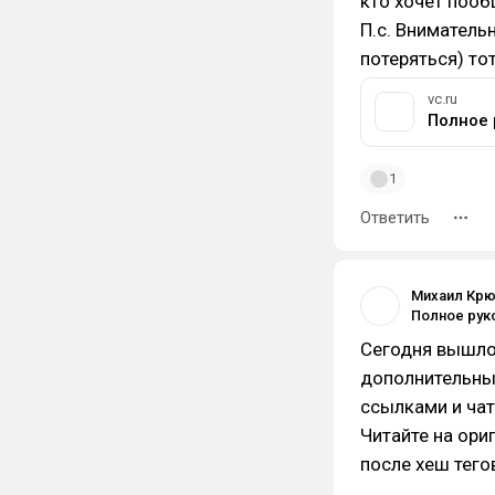
кто хочет пооб
П.с. Вниматель
потеряться) то
vc.ru
1
Ответить
Михаил Кр
Сегодня вышло
дополнительны
ссылками и чат
Читайте на ори
после хеш тего