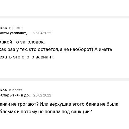
юков
в посте
ИТ-специалисты уезжают, потому что у них нет вариантов — компании не хотят работать с теми, кто находится в России
26.04.2022
акой-то заголовок.
ак раз у тех, кто остаётся, а не наоборот) А иметь
хать это огого вариант.
юков
в посте
Карты ВТБ, «Открытия» и других банков под «блокирующими» санкциями отключат от Apple Pay и Google Pay, объяснил ЦБ
25.02.2022
анки не трогают? Или верхушка этого банка не была
блемах и потому не попала под санкции?