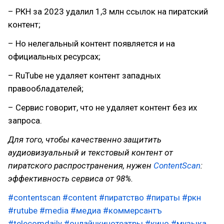
– РКН за 2023 удалил 1,3 млн ссылок на пиратский
контент;
– Но нелегальный контент появляется и на
официальных ресурсах;
– RuTube не удаляет контент западных
правообладателей;
– Сервис говорит, что не удаляет контент без их
запроса.
Для того, чтобы качественно защитить
аудиовизуальный и текстовый контент от
пиратского распространения, нужен
ContentScan
:
эффективность сервиса от 98%.
#contentscan
#content
#пиратство
#пираты
#ркн
#rutube
#media
#медиа
#коммерсантъ
#telecomdaily
#онлайнкинотеатры
#кино
#музыка