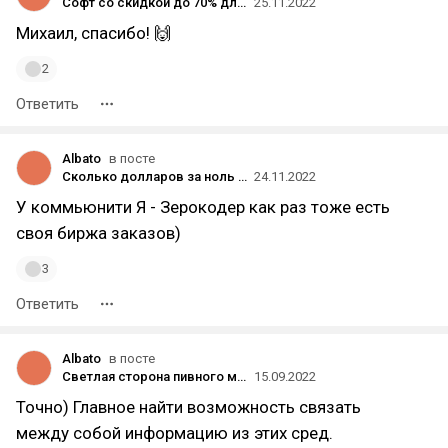
Софт со скидкой до 70% для предпринимателей, компаний и фрилансеров
25.11.2022
Михаил, спасибо! 🙌
2
Ответить
Albato
в посте
Сколько долларов за ноль кода? (и мы не про ленивых разработчиков)
24.11.2022
У коммьюнити Я - Зерокодер как раз тоже есть
своя биржа заказов)
3
Ответить
Albato
в посте
Светлая сторона пивного мини-завода: как сократить цикл сделки по продаже пивоваренного оборудования в 2 раза
15.09.2022
Точно) Главное найти возможность связать
между собой информацию из этих сред.