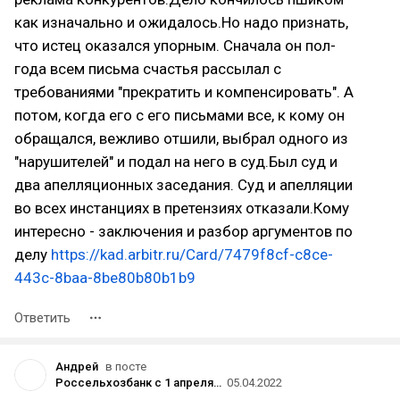
как изначально и ожидалось.Но надо признать,
что истец оказался упорным. Сначала он пол-
года всем письма счастья рассылал с
требованиями "прекратить и компенсировать". А
потом, когда его с его письмами все, к кому он
обращался, вежливо отшили, выбрал одного из
"нарушителей" и подал на него в суд.Был суд и
два апелляционных заседания. Суд и апелляции
во всех инстанциях в претензиях отказали.Кому
интересно - заключения и разбор аргументов по
делу
https://kad.arbitr.ru/Card/7479f8cf-c8ce-
443c-8baa-8be80b80b1b9
Ответить
Андрей
в посте
Россельхозбанк с 1 апреля не может обрабатывать интернет платежи по картам UnionPay
05.04.2022