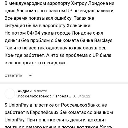
В международном аэропорту Хитроу Лондона ни
один банкомат со значком UP не выдал налички.
Все время показывал ошибку. Такая же
ситуация была в аэропорту Хельсинки.
Но потом 04/04 уже в городе Лондоне снял
деньги без проблем с банкомата банка Barclays.
Так что не все так однозначно как оказалось.
Кое-где работает. А что за проблема с UP была
в аэропортах - то неведомо.
Ответить
Андрей
в посте
Россельхозбанк с 1 апреля не может обрабатывать интернет платежи по картам UnionPay
03.04.2022
$ UnionPay в пластике от Россельхозбанка не
работает в Европейских банкоматах со значком
UnionPay. При попытке снять деньги, доходит
почти до самого конца и потом вот такое "Sorry,