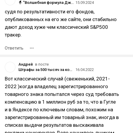
🧙 "Волшебная формула Джоэла Гринблатта: Как профессор превратил инвестирование в детскую игру и посрамил экспертов?
15.09.2024
судя по результативности его фондов,
опубликованных на его же сайте, они стабильно
дают доход хуже чем классический S&P500
тракер.
Ответить
Андрей
в посте
Штрафы за 500 тысяч за контекст по товарным знакам конкурентов: что в итоге?
16.04.2022
Вот классический случай (свеженький, 2021-
2022 )когда владелец зарегистрированного
товарного знака попытался через суд требовать
компенсацию в 1 миллион руб за то, что в Гугле
и в Яндексе по ключевым словам, похожим на
зарегистрированный им товарный знак, иногда в
списках выдачи результатов выскакивала
реклама конкурентов.Дело кончилось пшиком