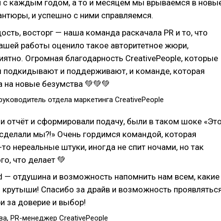
 и с каждым годом, а то и месяцем мы врываемся в новы
нтюры, и успешно с ними справляемся.
дость, восторг — наша команда раскачала PR и то, что
ашей работы оценило такое авторитетное жюри,
иятно. Огромная благодарность CreativePeople, которые
 подкидывают и поддерживают, и команде, которая
а на новые безумства 💚💚💚
руководитель отдела маркетинга CreativePeople
и отчёт и сформировали подачу, были в таком шоке «Эт
 сделали мы?!» Очень гордимся командой, которая
-то нереальные штуки, иногда не спит ночами, но так
го, что делает 💚
d — отдушина и возможность напомнить нам всем, какие
 крутыши! Спасибо за драйв и возможность проявляться
 за доверие и выбор!
а, PR-менеджер CreativePeople