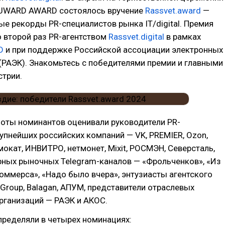
UWARD AWARD состоялось вручение
Rassvet.award
—
ые рекорды PR-специалистов рынка IT/digital. Премия
 второй раз PR-агентством
Rassvet.digital
в рамках
D
и при поддержке Российской ассоциации электронных
РАЭК). Знакомьтесь с победителями премии и главными
стрии.
боты номинантов оценивали руководители PR-
упнейших российских компаний — VK, PREMIER, Оzon,
мокат, ИНВИТРО, нетмонет, Mixit, РОСМЭН, Северсталь,
рных рыночных Telegram-каналов — «Фрольченков», «Из
оммерса», «Надо было вчера», энтузиасты агентского
 Group, Balagan, АПУМ, представители отраслевых
рганизаций — РАЭК и АКОС.
пределяли в четырех номинациях: