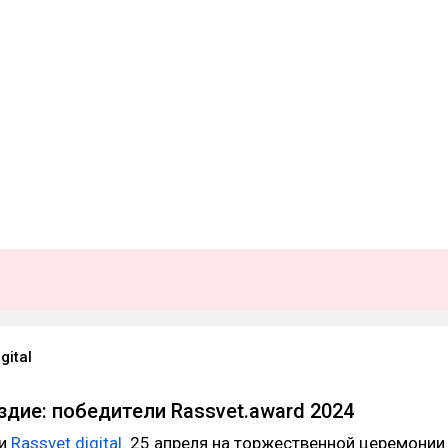
gital
ездие: победители Rassvet.award 2024
зи
Rassvet.digital
. 25 апреля на торжественной церемонии