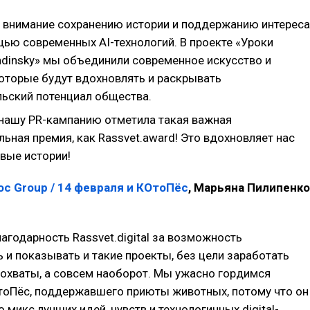
 внимание сохранению истории и поддержанию интереса
щью современных AI-технологий. В проекте «Уроки
ndinsky» мы объединили современное искусство и
которые будут вдохновлять и раскрывать
ьский потенциал общества.
 нашу PR-кампанию отметила такая важная
ьная премия, как Rassvet.award! Это вдохновляет нас
вые истории!
oc Group / 14 февраля и КОтоПёс
, Марьяна Пилипенко
агодарность Rassvet.digital за возможность
 и показывать и такие проекты, без цели заработать
-охваты, а совсем наоборот. Мы ужасно гордимся
тоПёс, поддержавшего приюты животных, потому что он
 микс лучших идей, чувств и технологичных digital-