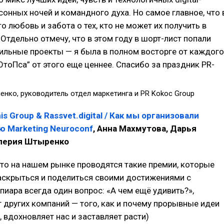
сонных ночей и командного духа. Но самое главное, что 
то любовь и забота о тех, кто не может их получить в
 Отдельно отмечу, что в этом году в шорт-лист попали
ильные проекты — я была в полном восторге от каждого
ОтоПса” от этого еще ценнее. Спасибо за праздник PR-
енко, руководитель отдел маркетинга и PR Kokoc Group
s Group & Rassvet.digital / Как мы организовали
 Marketing Neuroconf
, Анна Махмутова, Дарья
алерия Штыренко
что на нашем рынке проводятся такие премии, которые
аскрыться и поделиться своими достижениями с
 пиара всегда один вопрос: «А чем ещё удивить?»,
 других компаний — того, как и почему прорывные идеи
 вдохновляет нас и заставляет расти)