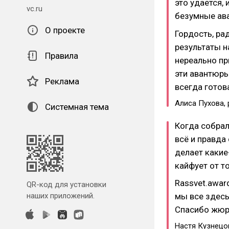
это удаётся,
vc.ru
безумные ава
О проекте
Гордость, ра
результаты н
Правила
нереально пр
эти авантюры
Реклама
всегда готов
Алиса Пухова, 
Системная тема
Когда собрал
всё и правда
делает какие
кайфует от то
Rassvet.awar
QR-код для установки
наших приложений.
мы все здесь
Спасибо жюри
Настя Кузнецов