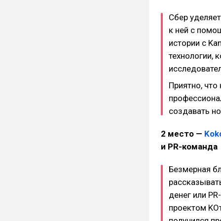
Сбер уделяет
к ней с помо
истории с Ka
технологии, 
исследовател
Приятно, что
профессионал
создавать но
2 место —
Kok
и PR-команда
Безмерная бл
рассказывать
денег или PR
проектом KО
получился про