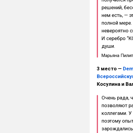
решений, бес
нем есть, — э
полной мере.
невероятно с
И серебро “К
души.
Марьяна Пилип
3 место —
Demi
Всероссийскую
Косулина и В
Очень рада, 
позволяют р
коллегами. У
поэтому опыт
зарождались,