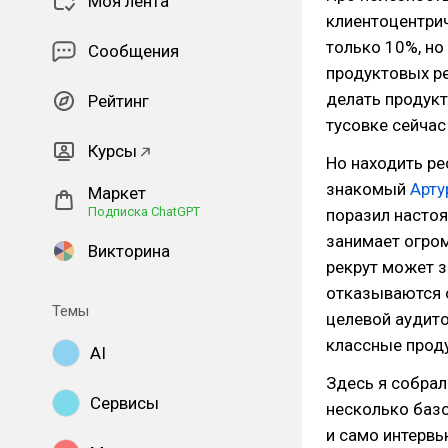
Моя лента
клиентоцентрич
только 10%, но
Сообщения
продуктовых р
делать продук
Рейтинг
тусовке сейчас
Курсы
Но находить ре
знакомый
Арту
Маркет
Подписка ChatGPT
поразил насто
занимает огром
Викторина
рекрут может 
отказываются о
Темы
целевой аудито
классные прод
AI
Здесь я собрал
Сервисы
несколько баз
и само интервь