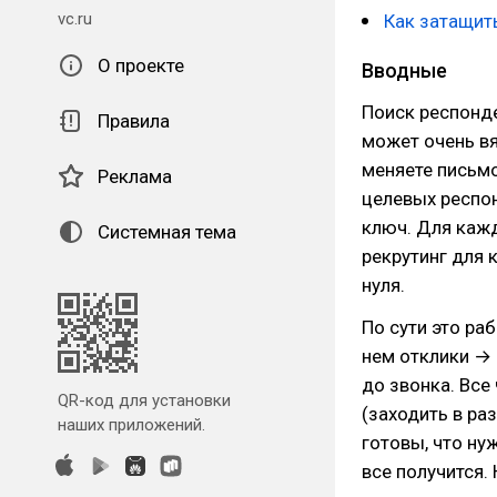
vc.ru
Как затащит
О проекте
Вводные
Поиск респонде
Правила
может очень вя
меняете письмо
Реклама
целевых респон
ключ. Для кажд
Системная тема
рекрутинг для 
нуля.
По сути это ра
нем отклики → 
до звонка. Все
QR-код для установки
(заходить в ра
наших приложений.
готовы, что ну
все получится.