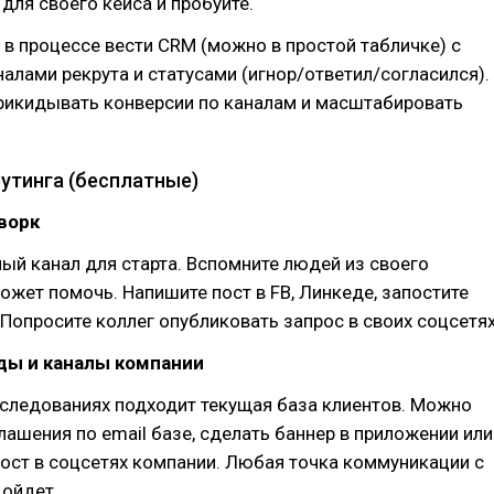
для своего кейса и пробуйте.
 в процессе вести CRM (можно в простой табличке) с
налами рекрута и статусами (игнор/ответил/согласился).
рикидывать конверсии по каналам и масштабировать
утинга (бесплатные)
ворк
й канал для старта. Вспомните людей из своего
может помочь. Напишите пост в FB, Линкеде, запостите
. Попросите коллег опубликовать запрос в своих соцсетях
ды и каналы компании
сследованиях подходит текущая база клиентов. Можно
лашения по email базе, сделать баннер в приложении или
ост в соцсетях компании. Любая точка коммуникации с
дойдет.