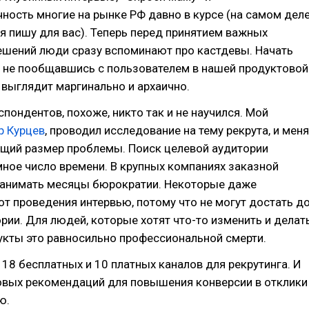
ность многие на рынке РФ давно в курсе (на самом дел
 я пишу для вас). Теперь перед принятием важных
ешений люди сразу вспоминают про кастдевы. Начать
т не пообщавшись с пользователем в нашей продуктовой
 выглядит маргинально и архаично.
спондентов, похоже, никто так и не научился. Мой
р Курцев
, проводил исследование на тему рекрута, и меня
ящий размер проблемы. Поиск целевой аудитории
ное число времени. В крупных компаниях заказной
занимать месяцы бюрократии. Некоторые даже
т проведения интервью, потому что не могут достать д
рии. Для людей, которые хотят что-то изменить и делат
укты это равносильно профессиональной смерти.
 18 бесплатных и 10 платных каналов для рекрутинга. И
овых рекомендаций для повышения конверсии в отклики
ю.