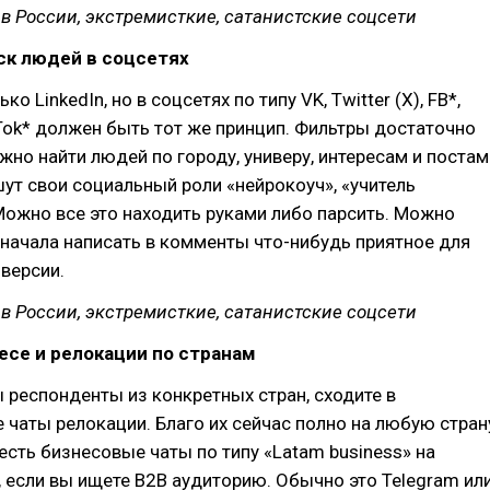
 России, экстремисткие, сатанистские соцсети
ск людей в соцсетях
ко LinkedIn, но в соцсетях по типу VK, Twitter (X), FB*,
kTok* должен быть тот же принцип. Фильтры достаточно
но найти людей по городу, универу, интересам и постам
шут свои социальный роли «нейрокоуч», «учитель
Можно все это находить руками либо парсить. Можно
начала написать в комменты что-нибудь приятное для
версии.
 России, экстремисткие, сатанистские соцсети
несе и релокации по странам
 респонденты из конкретных стран, сходите в
 чаты релокации. Благо их сейчас полно на любую стран
 есть бизнесовые чаты по типу «Latam business» на
 если вы ищете B2B аудиторию. Обычно это Telegram ил