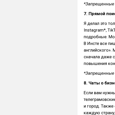
*Запрещенные в
7. Прямой пои
Я делал это толь
Instagram*, Ti
подробные. Мож
В Инсте все пи
английского». 
сначала даже с
повышения кон
*Запрещенные в
8. Чаты о биз
Если вам нужны
телеграмовские
и город. Также
каждую страну,