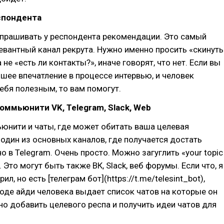
спондента
спрашивать у респондента рекомендации. Это самый
евантный канал рекрута. Нужно именно просить «скинуть
а не «есть ли контакты?», иначе говорят, что нет. Если вы
шее впечатление в процессе интервью, и человек
ебя полезным, то вам помогут.
оммьюнити VK, Telegram, Slack, Web
юнити и чаты, где может обитать ваша целевая
 один из основных каналов, где получается достать
о в Telegram. Очень просто. Можно загуглить «your topic
 Это могут быть также ВК, Slack, веб форумы. Если что, я
ил, но есть [телеграм бот](https://t.me/telesint_bot),
оде айди человека выдает список чатов на которые он
о добавить целевого респа и получить идеи чатов для