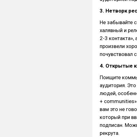
3. Нетворк ре
Не забывайте 
халявный и рел
2-3 контакта», 
произвели хоро
почувствовал с
4. Открытые к
Поищите коммь
аудитория. Это
людей, особенн
+ communities».
вам это не говор
который при вв
подписан. Можн
рекрута.