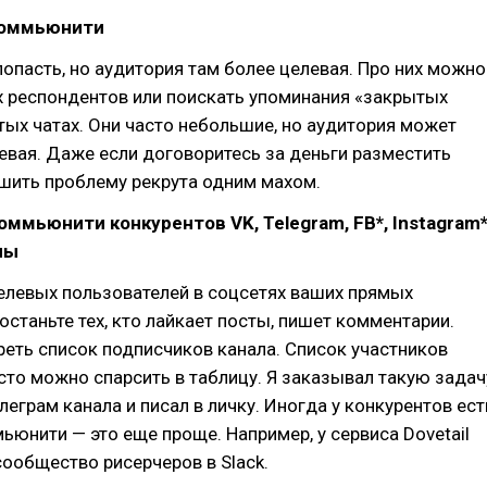
коммьюнити
попасть, но аудитория там более целевая. Про них можно
х респондентов или поискать упоминания «закрытых
тых чатах. Они часто небольшие, но аудитория может
евая. Даже если договоритесь за деньги разместить
шить проблему рекрута одним махом.
коммьюнити конкурентов VK, Telegram, FB*, Instagram
лы
елевых пользователей в соцсетях ваших прямых
останьте тех, кто лайкает посты, пишет комментарии.
еть список подписчиков канала. Список участников
то можно спарсить в таблицу. Я заказывал такую задач
леграм канала и писал в личку. Иногда у конкурентов ест
юнити — это еще проще. Например, у сервиса Dovetail
сообщество рисерчеров в Slack.