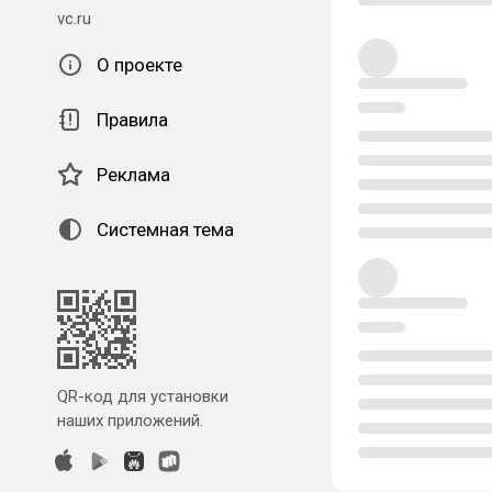
vc.ru
О проекте
Правила
Реклама
Системная тема
QR-код для установки
наших приложений.