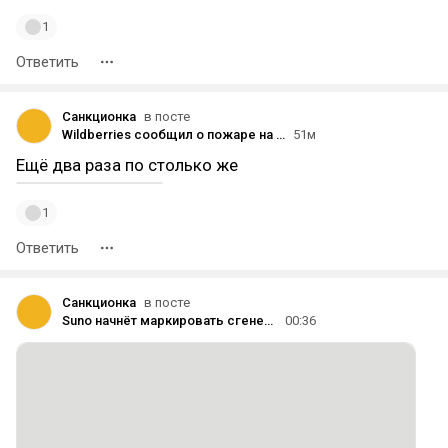
1
Ответить
Санкционка
в посте
Wildberries сообщил о пожаре на складе в Екатеринбурге после атаки беспилотников
51м
Ещё два раза по столько же
1
Ответить
Санкционка
в посте
Suno начнёт маркировать сгенерированные треки и ограничит их загрузку на стриминговые платформы
00:36