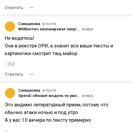
Ответить
Санкционка
в посте
Wildberries запланировал запустить собственный «сервис для общения»
вчера
Не ведитесь!
Они в реестре ОРИ, а значит все ваши тексты и
картиночки смотрит тащ.майор
2
Ответить
Санкционка
в посте
OpenAI обновит модель по умолчанию у пользователей ChatGPT без подписки до GPT‑5.6 Luna и добавит кнопку Think
вчера
Это видимо литературный прием, потому что
обычно атаки ночью и под утро.
А у вас 10 вечера по тексту примерно