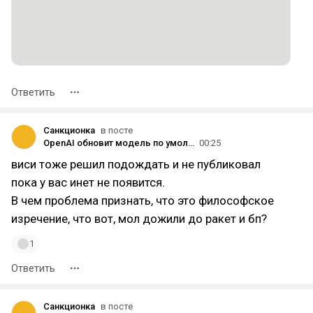
Ответить
Санкционка
в посте
OpenAI обновит модель по умолчанию у пользователей ChatGPT без подписки до GPT‑5.6 Luna и добавит кнопку Think
00:25
виси тоже решил подождать и не публиковал
пока у вас инет не появится.
В чем проблема признать, что это философское
изречение, что вот, мол дожили до ракет и бп?
1
Ответить
Санкционка
в посте