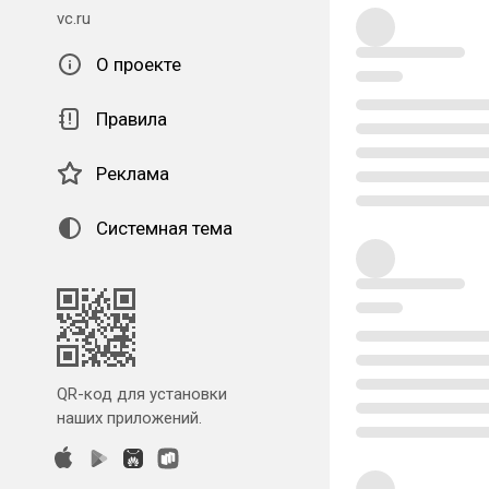
vc.ru
О проекте
Правила
Реклама
Системная тема
QR-код для установки
наших приложений.