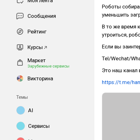
Моя лента
Роботы собира
уменьшить загр
Сообщения
В то же время 
Рейтинг
утроиться, роб
Если вы заинте
Курсы
Tel/Wechat/Wh
Маркет
Зарубежные сервисы
Это наш канал 
Викторина
https://t.me/ha
Темы
AI
Сервисы