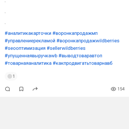
.
.
.
#аналитикакарточки
#воронкапродажмп
#управлениерекламой
#воронкапродажwildberries
#seoоптимизация
#sellerwildberries
#упущеннаявыручкаwb
#выводтоваравтоп
#товарнаяаналитика
#какпродвигатьтоварнавб
1
154