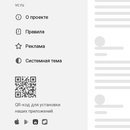
vc.ru
О проекте
Правила
Реклама
Системная тема
QR-код для установки
наших приложений.