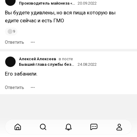
Производитель майонеза «Слобода» вложил 100 млн рублей в разработку синтезированного растительного масла
20.09.2022
Вы будете удивлены, но вся пища которую вы
едите сейчас и есть ГМО
9
Ответить
Алексей Алексеев
в посте
Бывший глава службы безопасности Twitter заявил, что компания скрывает правду о количестве спама и ботов в соцсети
24.08.2022
Его забанили.
Ответить