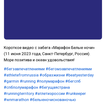
Короткое видео с забега «Марафон Белые ночи»
(11 июня 2023 года, Санкт-Петербург, Россия).
Море позитива и океан удовольствия!
#бегзавпечатлениями
#бегомзавпечатлениями
#athletefromrussia
#образжизни
#beatyesterday
#garmin
#running
#полумарафон
#бегспб
#спбполумарафон
#бегущаястрана
#runningterritory
#атлетизроссии
#runkeeper
#wnmarathon
#белыеночиснованочью