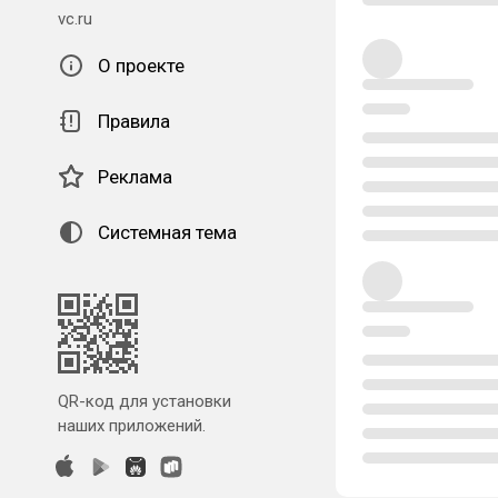
vc.ru
О проекте
Правила
Реклама
Системная тема
QR-код для установки
наших приложений.