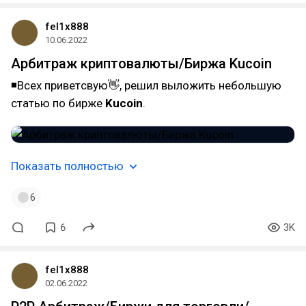
fel1x888
10.06.2022
Арбитраж криптовалюты/Биржа Kucoin
◾Всех приветcвую👋, решил выложить небольшую
статью по бирже
Kucoin
.
Показать полностью
6
6
3K
fel1x888
02.06.2022