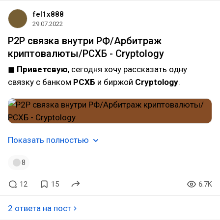
fel1x888
29.07.2022
P2P связка внутри РФ/Арбитраж
криптовалюты/РСХБ - Сryptology
◼
Приветсвую
, сегодня хочу рассказать одну
связку c банком
РСХБ
и биржой
Cryptology
.
Показать полностью
8
12
15
6.7K
2 ответа на пост