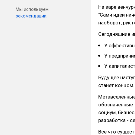
На заре венчур
Мы используем
"Сами идеи нич
рекомендации.
наоборот, рук 
Сегодняшние и
У эффективн
У предприни
У капиталис
Будущее наступ
станет концом.
Метавселенные
обозначенные 
социум, бизнес
разработка - с
Все что сущест