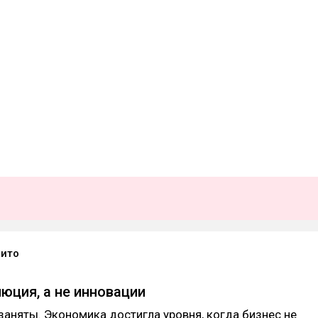
рито
юция, а не инновации
заняты. Экономика достигла уровня, когда бизнес не