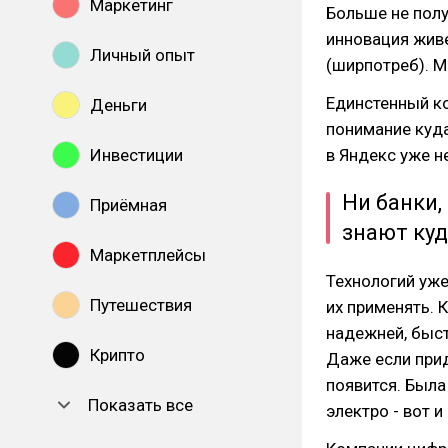
Маркетинг
Больше не полу
инновация живе
Личный опыт
(ширпотреб). М
Единстенный ко
Деньги
понимание куда
Инвестиции
в Яндекс уже н
Ни банки,
Приёмная
знают куд
Маркетплейсы
Технологий уже
Путешествия
их применять. 
надежней, быст
Крипто
Даже если прид
появится. Была
Показать все
электро - вот и