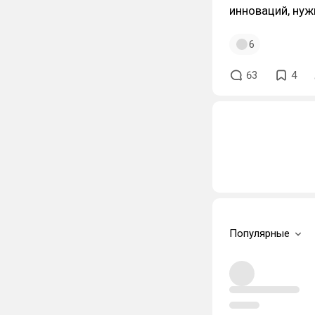
инноваций, нуж
6
63
4
Популярные