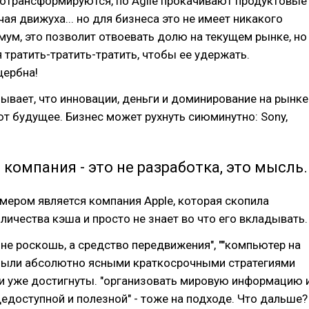
отрансформируются, по Agile прокачивают продуктовые
чая движуха... но для бизнеса это не имеет никакого
ум, это позволит отвоевать долю на текущем рынке, но
 тратить-тратить-тратить, чтобы ее удержать.
щербна!
ывает, что инновации, деньги и доминирование на рынке
т будущее. Бизнес может рухнуть сиюминутно: Sony,
компания - это не разработка, это мысль.
ером является компания Apple, которая скопила
личества кэша и просто не знает во что его вкладывать.
не роскошь, а средство передвижения", ""компьютер на
были абсолютно ясными краткосрочными стратегиями
ни уже достигнуты. "организовать мировую информацию 
едоступной и полезной" - тоже на подходе. Что дальше?