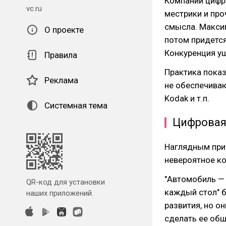
Компании цифр
vc.ru
местрики и про
смысла. Максим
О проекте
потом придется
Конкуренция у
Правила
Практика показ
Реклама
не обеспечиваю
Kodak и т.п.
Системная тема
Цифровая 
Наглядным прим
невероятное ко
"Автомобиль — 
QR-код для установки
каждый стол" 
наших приложений.
развития, но о
сделать ее общ