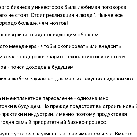
ного бизнеса у инвесторов была любимая поговорка:
его не стоят. Стоит реализация и люди ". Нынче все
гораздо больше, чем мозгов!
нновации выглядят следующим образом:
ого менеджера - чтобы скопировать или внедрить
мателя - подороже впарить технологию или гипотезу
тов - поиск доходов в будущем
их в любом случае, но для многих текущих лидеров это
 и межпланетное переселение - однозначано,
точки в будущем. Но прежде предстоит выстроить новы
-практики и индустрии. Именно поэтому продуктовая
егодня самый приоритетный бизнес-процесс.
вует - устарело и улчшать это не имеет смысла! Вместо