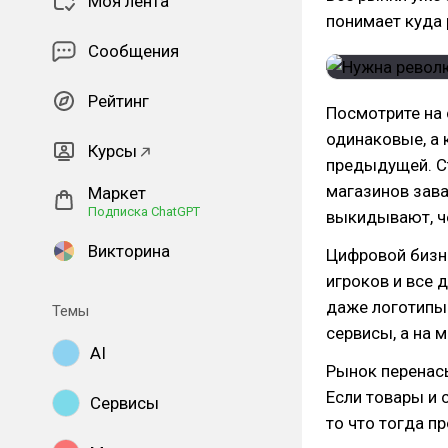
Моя лента
понимает куда 
Сообщения
Рейтинг
Посмотрите на 
одинаковые, а 
Курсы
предыдущей. С
магазинов зава
Маркет
Подписка ChatGPT
выкидывают, ч
Викторина
Цифровой биз
игроков и все д
даже логотипы 
Темы
сервисы, а на 
AI
Рынок перенас
Если товары и 
Сервисы
то что тогда п