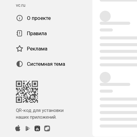
vc.ru
О проекте
Правила
Реклама
Системная тема
QR-код для установки
наших приложений.