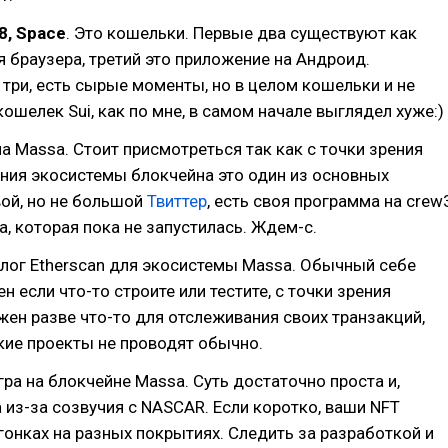
8, Space
. Это кошельки. Первые два существуют как
 браузера, третий это приложение на Андроид.
 три, есть сырые моменты, но в целом кошельки и не
кошелек Sui, как по мне, в самом начале выглядел хуже:)
на Massa. Стоит присмотреться так как с точки зрения
ния экосистемы блокчейна это один из основных
ой, но не большой
Твиттер
, есть своя программа на crew
, которая пока не запустилась. Ждем-с.
алог Etherscan для экосистемы Massa. Обычный себе
ен если что-то строите или тестите, с точки зрения
ен разве что-то для отслеживания своих транзакций,
кие проекты не проводят обычно.
игра на блокчейне Massa. Суть достаточно проста и,
 из-за созвучия с NASCAR. Если коротко, ваши NFT
гонках на разных покрытиях. Следить за разработкой и