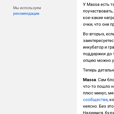
У Massa есть т
Мы используем
поучаствовать,
рекомендации.
кое-какие наг
очки, что они 
Во-вторых, есл
заинтересуетес
инкубатор и гр
поддержки до т
опцию можно у
Теперь детальн
Massa
. Сам бл
что-то пошло н
плюс минус, м
сообщества
, к
неясно. Без это
Надеемся, буду