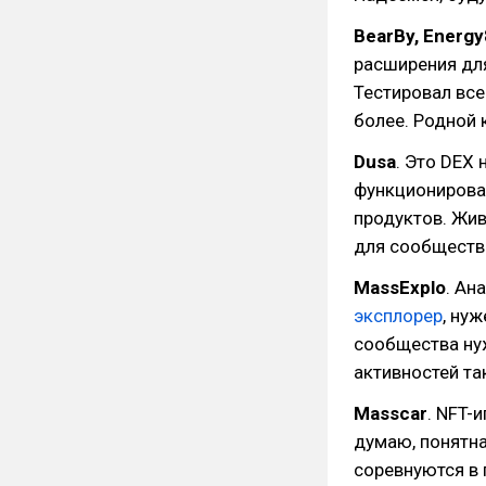
BearBy, Energy
расширения для
Тестировал все
более. Родной 
Dusa
. Это DEX 
функционирова
продуктов. Жив
для сообщества
MassExplo
. Ан
эксплорер
, нуж
сообщества нуж
активностей та
Masscar
. NFT-
думаю, понятна
соревнуются в 