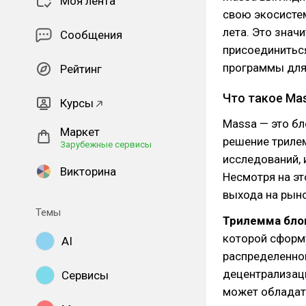
Моя лента
свою экосистем
лета. Это знач
Сообщения
присоединиться
программы для 
Рейтинг
Что такое Ma
Курсы
Massa — это бл
Маркет
решение трилем
Зарубежные сервисы
исследований, 
Викторина
Несмотря на эт
выхода на рыно
Темы
Трилемма бло
которой сформ
AI
распределенной
децентрализаци
Сервисы
может обладат