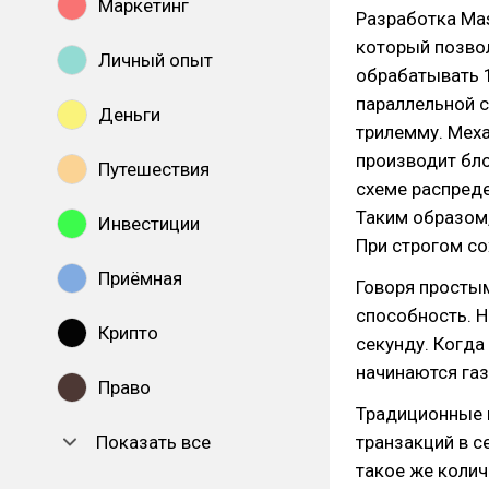
Маркетинг
Разработка Mas
который позво
Личный опыт
обрабатывать 1
параллельной с
Деньги
трилемму. Меха
производит бл
Путешествия
схеме распреде
Таким образом,
Инвестиции
При строгом со
Приёмная
Говоря простым
способность. Н
Крипто
секунду. Когда
начинаются газ
Право
Традиционные 
Показать все
транзакций в с
такое же колич