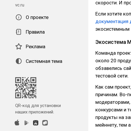
скорости. И про
vc.ru
Если хотите коп
О проекте
документация 
экосистемным 
Правила
Экосистема М
Реклама
Команда прое
около 20 проду
Системная тема
обзавелись сай
тестовой сети.
Как сам проект
причинам. Во-п
модераторами,
QR-код для установки
конкурсами и т
наших приложений.
продукты на за
мейннету, тем 