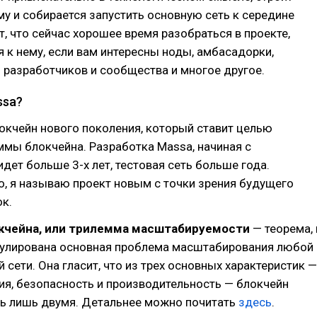
у и собирается запустить основную сеть к середине
ит, что сейчас хорошее время разобраться в проекте,
 к нему, если вам интересны ноды, амбасадорки,
разработчиков и сообщества и многое другое.
ssa?
окчейн нового поколения, который ставит целью
мы блокчейна. Разработка Massa, начиная с
идет больше 3-х лет, тестовая сеть больше года.
о, я называю проект новым с точки зрения будущего
к.
кчейна, или трилемма масштабируемости
— теорема, 
улирована основная проблема масштабирования любой
 сети. Она гласит, что из трех основных характеристик —
я, безопасность и производительность — блокчейн
ь лишь двумя. Детальнее можно почитать
здесь
.