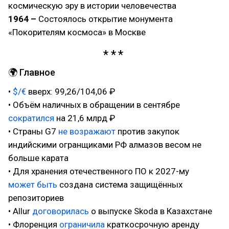
космическую эру в истории человечества
1964 –
Состоялось открытие монумента
«Покорителям космоса» в Москве
🌍 Главное
•
$/€
вверх: 99,26/104,06 ₽
• Объём наличных в обращении в сентябре
сократился
на 21,6 млрд ₽
• Страны G7
не возражают
против закупок
индийскими огранщиками РФ алмазов весом не
больше карата
• Для хранения отечественного ПО к 2027-му
может быть
создана система защищённых
репозиториев
• Allur
договорилась
о выпуске Skoda в Казахстане
• Флоренция
ограничила
краткосрочную аренду