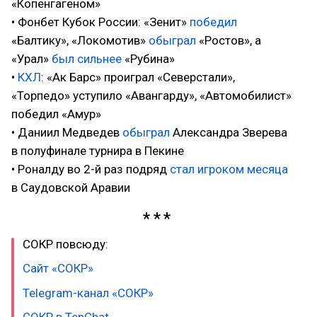
«Копенгагеном»
• Фонбет Кубок России: «Зенит»
победил
«Балтику», «Локомотив»
обыграл
«Ростов», а
«Урал»
был сильнее
«Рубина»
•
КХЛ
: «Ак Барс» проиграл «Северстали»,
«Торпедо» уступило «Авангарду», «Автомобилист»
победил «Амур»
• Даниил Медведев
обыграл
Александра Зверева
в полуфинале турнира в Пекине
• Роналду во 2-й раз подряд
стал игроком месяца
в Саудовской Аравии
СОКР повсюду:
Сайт «СОКР»
Telegram-канал «СОКР»