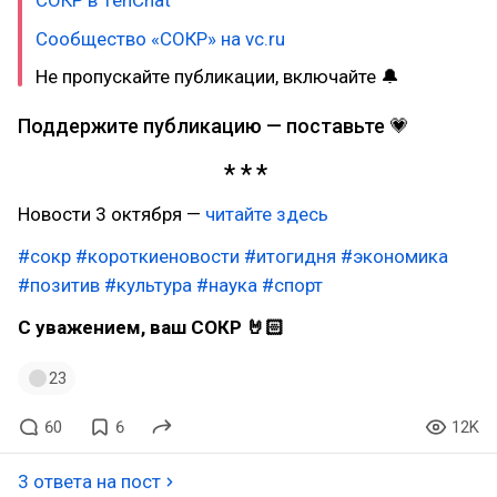
СОКР в TenChat
Сообщество «СОКР» на vc.ru
Не пропускайте публикации, включайте 🔔
Поддержите публикацию — поставьте 💗
Новости 3 октября —
читайте здесь
#сокр
#короткиеновости
#итогидня
#экономика
#позитив
#культура
#наука
#спорт
С уважением, ваш СОКР 🤘🏻
23
60
6
12K
3 ответа на пост