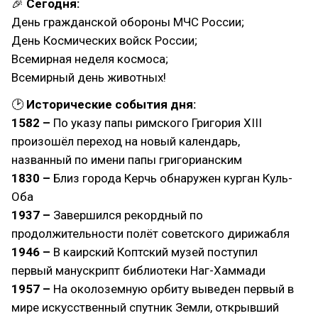
🎉
Сегодня:
День гражданской обороны МЧС России;
День Космических войск России;
Всемирная неделя космоса;
Всемирный день животных!
🕑
Исторические события дня:
1582 –
По указу папы римского Григория XIII
произошёл переход на новый календарь,
названный по имени папы григорианским
1830 –
Близ города Керчь обнаружен курган Куль-
Оба
1937 –
Завершился рекордный по
продолжительности полёт советского дирижабля
1946 –
В каирский Коптский музей поступил
первый манускрипт библиотеки Наг-Хаммади
1957 –
На околоземную орбиту выведен первый в
мире искусственный спутник Земли, открывший