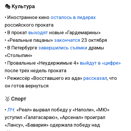
🎭 Культура
• Иностранное кино
осталось в лидерах
российского проката
• В прокат
выходят
новые «Гардемарины»
• «Реальные пацаны»
закончатся
23 октября
• В Петербурге
завершились съёмки
драмы
«Столыпин»
• Провальные «Неудержимые 4»
выйдут в «цифре»
после трёх недель проката
• Режиссёр «Восставшего из ада»
рассказал
, что
он готов вернуться
🥇 Спорт
•
ЛЧ
: «Реал» вырвал победу у «Наполи», «МЮ»
уступил «Галатасараю», «Арсенал» проиграл
«Лансу», «Бавария» одержала победу над