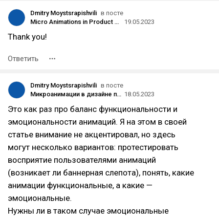
Dmitry Moystsrapishvili
в посте
Micro Animations in Product Design as a Way to the User's Heart
19.05.2023
Thank you!
Ответить
Dmitry Moystsrapishvili
в посте
Микроанимации в дизайне продукта как путь к сердечку пользователя
18.05.2023
Это как раз про баланс функциональности и
эмоциональности анимаций. Я на этом в своей
статье внимание не акцентировал, но здесь
могут несколько вариантов: протестировать
восприятие пользователями анимаций
(возникает ли баннерная слепота), понять, какие
анимации функциональные, а какие —
эмоциональные.
Нужны ли в таком случае эмоциональные