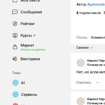
Моя лента
Автор
Appleinsider
Сообщения
8
подписчиков
Рейтинг
Курсы
Посты
Коммент
Маркет
Свежее
Оплата подписок
Викторина
Кирилл Пи
Нет, но если ин
Темы
AI
Ответить
Сервисы
Кирилл Пи