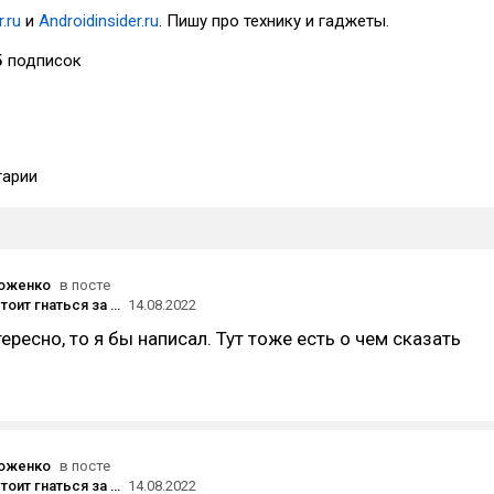
.ru
и
Androidinsider.ru
. Пишу про технику и гаджеты.
5
подписок
арии
роженко
в посте
Почему не стоит гнаться за новинками Apple
14.08.2022
тересно, то я бы написал. Тут тоже есть о чем сказать
роженко
в посте
Почему не стоит гнаться за новинками Apple
14.08.2022