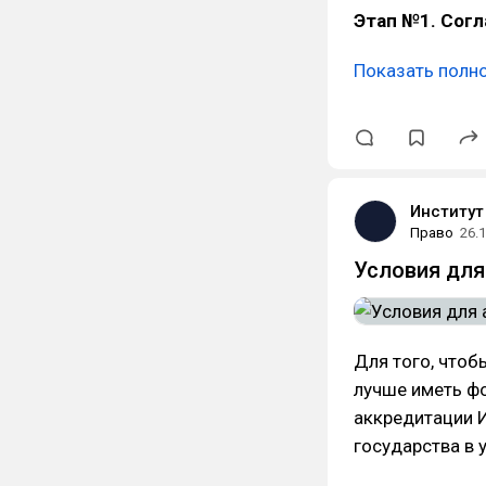
Этап №1. Согл
Показать полн
Институт
Право
26.
Условия для
Для того, чтоб
лучше иметь фо
аккредитации И
государства в 