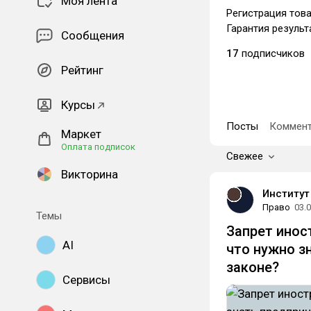
Моя лента
Регистрация това
Гарантия результ
Сообщения
17
подписчиков
Рейтинг
Курсы
Посты
Коммент
Маркет
Оплата подписок
Свежее
Викторина
Институт
Право
03.
Темы
Запрет инос
AI
что нужно з
законе?
Сервисы