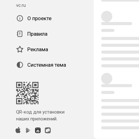
vc.ru
О проекте
Правила
Реклама
Системная тема
QR-код для установки
наших приложений.