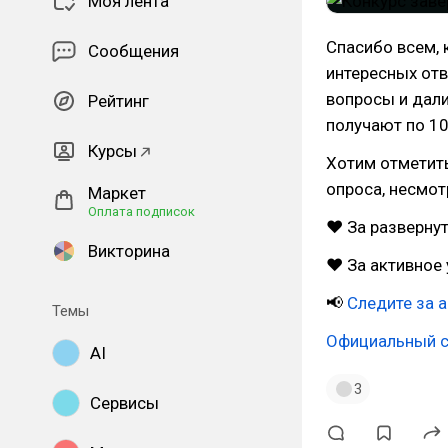
Моя лента
Спасибо всем, 
Сообщения
интересных отв
вопросы и дали
Рейтинг
получают по 1
Курсы
Хотим отметит
опроса, несмот
Маркет
Оплата подписок
❤ За разверну
Викторина
❤ За активное 
📢
Следите за 
Темы
Официальный с
AI
3
Сервисы