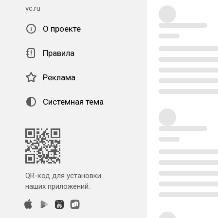
vc.ru
О проекте
Правила
Реклама
Системная тема
QR-код для установки
наших приложений.