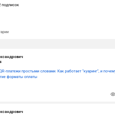
2
подписок
арии
ксандрович
QR-платежи простыми словами. Как работает "куаринг", и почем
угие форматы оплаты
ксандрович