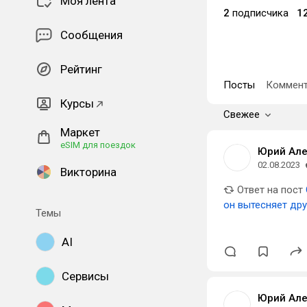
Моя лента
2
подписчика
1
Сообщения
Рейтинг
Посты
Коммент
Курсы
Свежее
Маркет
eSIM для поездок
Юрий Але
02.08.2023
Викторина
Ответ на пост
он вытесняет др
Темы
AI
Сервисы
Юрий Але