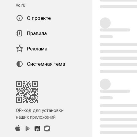
vc.ru
О проекте
Правила
Реклама
Системная тема
QR-код для установки
наших приложений.