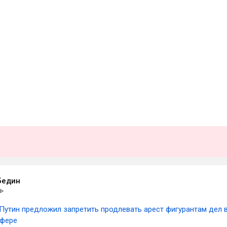
бедин
Путин предложил запретить продлевать арест фигурантам дел 
сфере