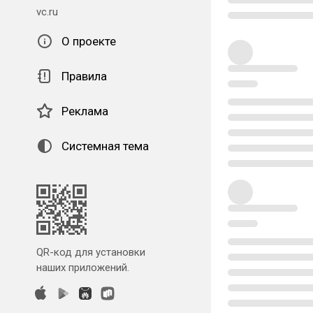
vc.ru
О проекте
Правила
Реклама
Системная тема
QR-код для установки
наших приложений.