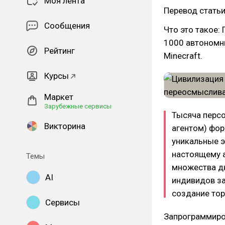
Моя лента
Перевод стать
Сообщения
Что это такое: 
1000 автономн
Рейтинг
Minecraft.
Курсы
Маркет
Зарубежные сервисы
Тысяча персо
Викторина
агентом) фо
уникальные э
настоящему 
Темы
множества д
AI
индивидов за
создание тор
Сервисы
Запрограммиро