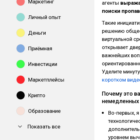
Маркетинг
агенты
выража
поиски пропа
Личный опыт
Такие инициати
решению общес
Деньги
виртуальной ср
открывает две
Приёмная
важнейших воп
ориентированно
Инвестиции
Уделите минуту
Маркетплейсы
коротком виде
Почему это ва
Крипто
немедленных 
Образование
Во-первых, я
технологиче
Показать все
дополнитель
уровнем выч