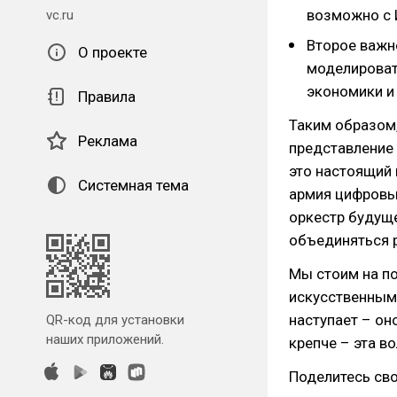
возможно с 
vc.ru
Второе важн
О проекте
моделироват
экономики и 
Правила
Таким образом,
Реклама
представление 
это настоящий 
Системная тема
армия цифровы
оркестр будуще
объединяться 
Мы стоим на по
искусственным
наступает – он
QR-код для установки
наших приложений.
крепче – эта в
Поделитесь св