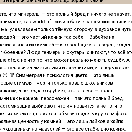
те, что минералы — это полный бред и ничего не значит,
онимаете, как world of гличи и баги в нашей жизни влияе
я мы улавливаем только тёмную сторону, а духовное чуть
иродой — это чистый кринж так себе.⠀ Забейте на
ение и энергию камней — кто вообще в это верит, когда
аг-боевике? Люди геймеры и скутеры считают, что всё эт
ые gfx, а не что-то, что может реально менять судьбу. А
но гнались за аметистами и лазуритами, а теперь месте
 🙄. 🔻 Симметрия и психология цвета — это лишь
торые стимулят мозги только новых школьников
чками, а не тех, кто врубает, что это всё — полёт
амни как маркеры персонажей — так это полный бред.
астомизации выбирают, что им нравится, а не то, что
ет их характер, просто чтобы выглядеть круто на фото
Реальная ценность у камней — это лишь лайков и хайпа.
и украшеньки на мавзолей — это всё стабильно кринж,