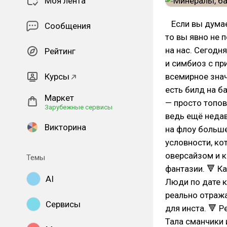
Моя лента
⠀Если вы думае
Сообщения
то вы явно не п
на нас. Сегодн
Рейтинг
и симбиоз с пр
Курсы
всемирное знач
есть билд на б
Маркет
— просто топов
Зарубежные сервисы
ведь ещё недав
Викторина
на флоу больше
условности, ко
оверсайзом и ка
Темы
фантазии. 🔻 К
AI
Люди по дате к
реально отража
Сервисы
для инста. 🔻 
Тала сманчики 