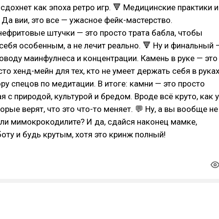
сдохнет как эпоха ретро игр. 🔻 Медицинские практики и
Да вии, это все — ужасное фейк-мастерство.
нефритовые штучки — это просто трата бабла, чтобы
себя особенным, а не лечит реально. 🔻 Ну и финальный 
поводу маинфулнеса и концентрации. Камень в руке — это
сто хенд-мейн для тех, кто не умеет держать себя в рука
ору спецов по медитации. В итоге: камни — это просто
я с природой, культурой и бредом. Вроде всё круто, как у
рые верят, что это что-то меняет. 💬 Ну, а вы вообще не
 или мимокрокодилите? И да, сдайся наконец мамке,
боту и будь крутым, хотя это кринж полный!