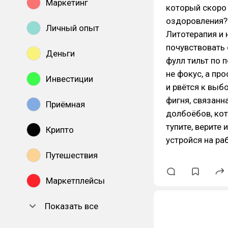
Маркетинг
который скоро 
оздоровления? 
Личный опыт
Литотерапия и 
почувствовать 
Деньги
фулл тильт по 
не фокус, а про
Инвестиции
и рвётся к выб
фигня, связанна
Приёмная
долбоёбов, кото
тупите, верите
Крипто
устройся на ра
Путешествия
Маркетплейсы
Показать все