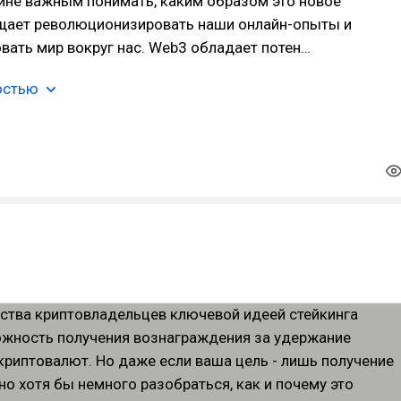
йне важным понимать, каким образом это новое
щает революционизировать наши онлайн-опыты и
ать мир вокруг нас. Web3 обладает потен…
остью