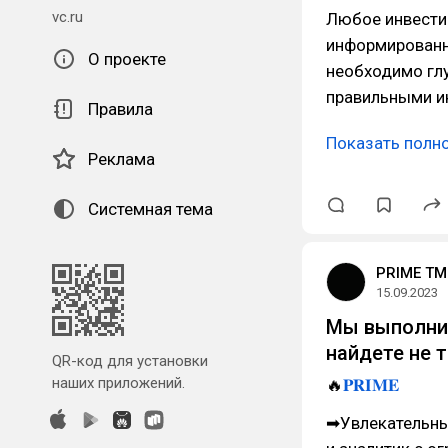
vc.ru
Любое инвестир
информированн
О проекте
необходимо гл
правильными и
Правила
Показать полн
Реклама
Системная тема
PRIME TM
15.09.2023
Мы выполнил
найдете не 
QR-код для установки
наших приложений.
🔥
𝐏𝐑𝐈𝐌𝐄
➡Увлекательные