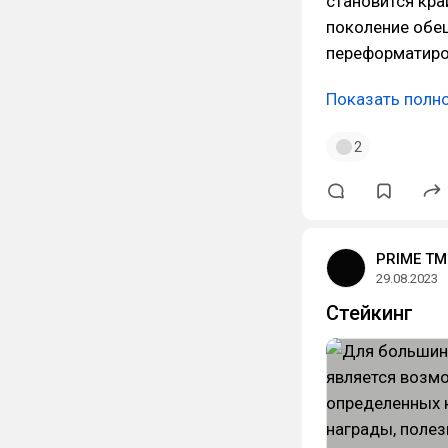
становится кра
поколение обе
переформатиров
Показать полн
2
PRIME TM
29.08.2023
Cтейкинг