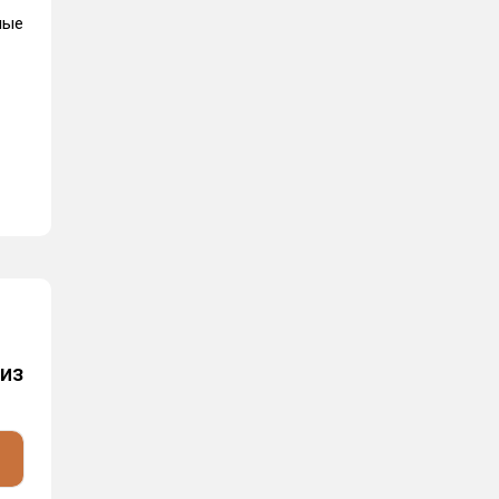
ные
из