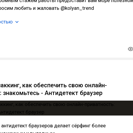
огромным стажем работы предоставит вам море полезной
росим любить и жаловать @kolyan_trend
остью
иаккинг, как обеспечить свою онлайн-
: знакомьтесь - Антидетект браузер
антидетект браузеров делает сёрфинг более