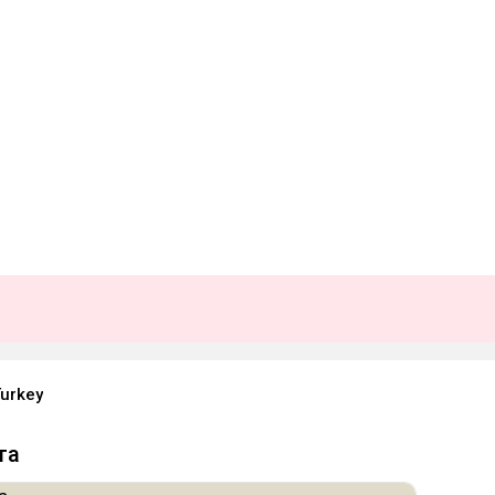
urkey
та