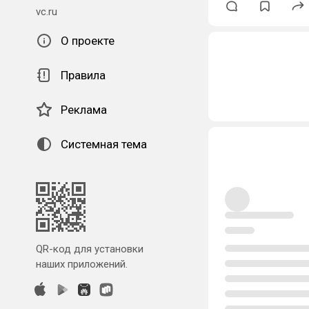
vc.ru
О проекте
Правила
Реклама
Системная тема
QR-код для установки
наших приложений.