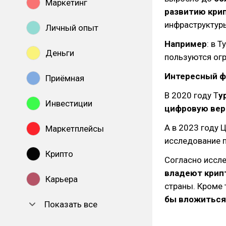
Маркетинг
развитию кри
инфраструктур
Личный опыт
Например
: в 
Деньги
пользуются огр
Интересный ф
Приёмная
В 2020 году Т
у
Инвестиции
цифровую вер
А в 2023 году 
Маркетплейсы
исследование п
Крипто
Согласно иссл
владеют крип
Карьера
страны. Кроме 
бы вложиться
Показать все