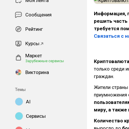
Моя лента
Информация, 
Сообщения
решить часть 
требуется по
Рейтинг
Связаться с н
Курсы
Маркет
Криптовалюта
Зарубежные сервисы
только среди и
Викторина
граждан.
Жители страны 
Темы
приумножения 
AI
пользователям
миру, а также
Сервисы
Количество к
выросло до
бо