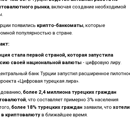
птовалютного рынка
, включая создание необходимой
ы.
Турции появились
крипто-банкоматы
, которые
омной популярностью в стране.
акт:
рция стала первой страной, которая запустила
сию своей национальной валюты
- цифровую лиру.
Центральный банк Турции запустил расширенное пилотно
роекта «Цифровая турецкая лира».
едованию,
более 2,4 миллиона турецких граждан
товалютой
, что составляет примерно 3% населения
того,
более 18% турецких граждан
заявили, что
хотели
 в криптовалюту
в ближайшее время.