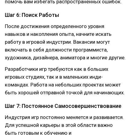
помочь вам избегать распространенных ошибок.
Шаг 6: Поиск Работы
После достижения определенного уровня
навыков и накопления опыта, начните искать
работу в игровой индустрии. Вакансии могут
включать в себя должности программиста,
художника, дизайнера, аниматора и многие другие.
Разработчики игр требуются как в больших
игровых студиях, так и в маленьких инди-
командах. Работа на небольших проектах может
быть хорошей отправной точкой для начинающих.
Шаг 7: Постоянное Самосовершенствование
Индустрия игр постоянно меняется и развивается.
Для успешной карьеры в этой области важно
быть готовым к обучению и