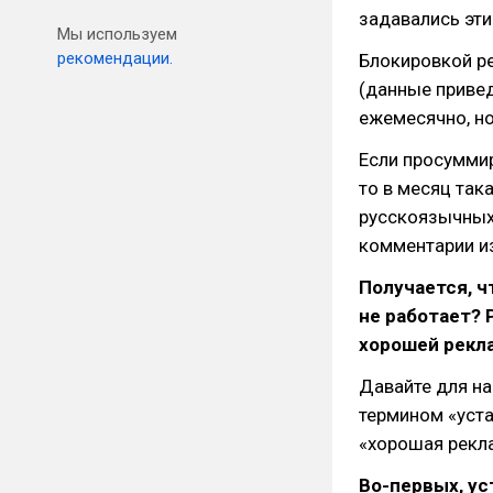
задавались эти
Мы используем
рекомендации.
Блокировкой ре
(данные привед
ежемесячно, но
Если просумми
то в месяц так
русскоязычных
комментарии и
Получается, ч
не работает? 
хорошей рекл
Давайте для на
термином «уста
«хорошая рекл
Во-первых, ус