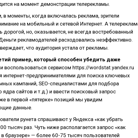
дится на момент демонстрации телерекламы.
 в моменты, когда включалась реклама, зрители
имание на мобильный и сетевой Интернет. А телереклам
ь дорогой, но, оказывается, не всегда востребованный
 Деньги рекламодателей расходовались неэффективно.
верждает, что аудитория устала от рекламы.
ретий пример, который способен убедить даже
ли воспользоваться сервисом https://wordstat.yandex.ru
ся интернет-предпринимателями для поиска ключевых
амных кампаний, SEO-специалистами для подбора
 ядра сайтов и т.д.) и ввести поисковый запрос
уже в первой «пятерке» позиций мы увидим
ющие данные.
ователи рунета спрашивают у Яндекса «как убрать
00 тысяч раз. Чуть ниже располагается запрос «как
 в браузере» — более 60-75 тысяч пользователей