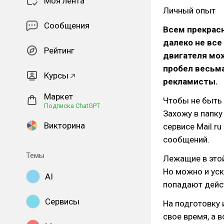
Моя лента
Личный опыт
Сообщения
Всем прекрасн
далеко не вс
Рейтинг
двигателя мож
пробел весьм
Курсы
рекламисты.
Маркет
Чтобы не быть
Подписка ChatGPT
Захожу в папку
Викторина
сервисе Mail.ru
сообщений.
Темы
Лежащие в этой
Но можно и уск
AI
попадают дейс
Сервисы
На подготовку 
свое время, а 