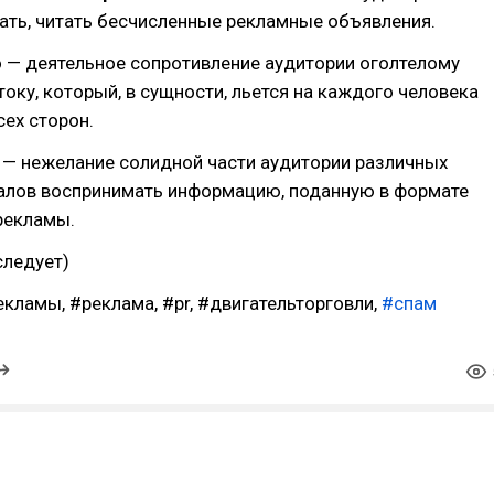
ать, читать бесчисленные рекламные объявления.
то — деятельное сопротивление аудитории оголтелому
оку, который, в сущности, льется на каждого человека
сех сторон.
о — нежелание солидной части аудитории различных
алов воспринимать информацию, поданную в формате
рекламы.
следует)
кламы, #реклама, #pr, #двигательторговли,
#спам