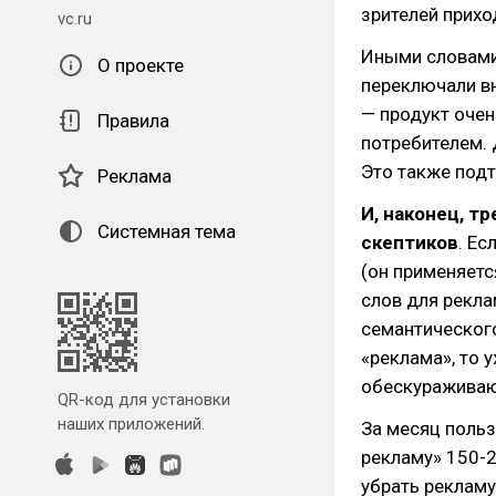
зрителей прихо
vc.ru
Иными словами,
О проекте
переключали вн
— продукт очен
Правила
потребителем.
Это также подт
Реклама
И, наконец, т
Системная тема
скептиков
. Ес
(он применяет
слов для рекл
семантического
«реклама», то 
обескуражива
QR-код для установки
наших приложений.
За месяц польз
рекламу» 150-2
убрать рекламу