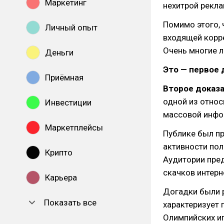
Маркетинг
нехитрой рекл
Помимо этого, 
Личный опыт
входящей корр
Очень многие л
Деньги
Это — первое 
Приёмная
Второе доказа
одной из относ
Инвестиции
массовой инфо
Маркетплейсы
Публике был пр
активности по
Крипто
Аудитории пре
скачков интерн
Карьера
Догадки были 
Показать все
характеризует 
Олимпийских иг