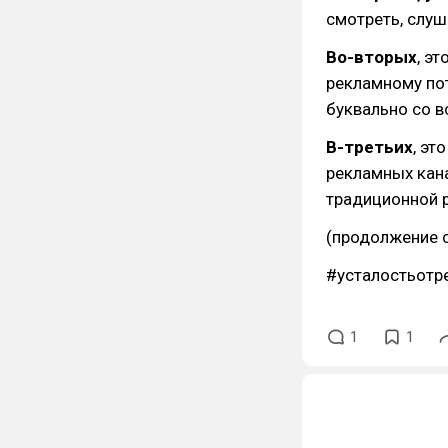
смотреть, слуш
Во-вторых
, э
рекламному пот
буквально со в
В-третьих
, эт
рекламных кан
традиционной 
(продолжение 
#усталостьотре
1
1